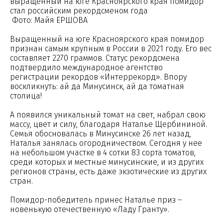
выращенный на юге Красноярского края помидор
стал российским рекордсменом года
Фото: Майя ЕРШОВА
Выращенный на юге Красноярского края помидор
признан самым крупным в России в 2021 году. Его вес
составляет 2270 граммов. Статус рекордсмена
подтвердило международное агентство
регистрации рекордов «Интеррекорд». Впору
воскликнуть: ай да Минусинск, ай да томатная
столица!
А появился уникальный томат на свет, набрал свою
массу, цвет и силу, благодаря Наталье Щербининой.
Семья обосновалась в Минусинске 26 лет назад,
Наталья занялась огородничеством. Сегодня у нее
на небольшом участке в 4 сотки 83 сорта томатов,
среди которых и местные минусинские, и из других
регионов страны, есть даже экзотические из других
стран.
Помидор-победитель принес Наталье приз –
новенькую отечественную «Ладу Гранту».