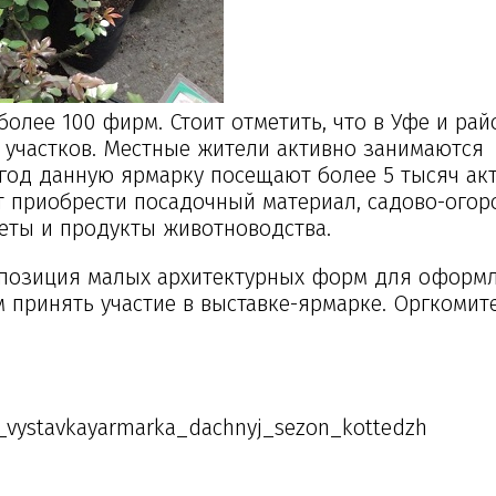
олее 100 фирм. Стоит отметить, что в Уфе и рай
 участков. Местные жители активно занимаются
год данную ярмарку посещают более 5 тысяч ак
ут приобрести посадочный материал, садово-ого
веты и продукты животноводства.
кспозиция малых архитектурных форм для оформ
 принять участие в выставке-ярмарке. Оргкомитет
t_vystavkayarmarka_dachnyj_sezon_kottedzh