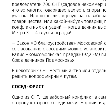
председатели 700 СНТ (садовое некоммерчес
что во многих товариществах есть споры по
участка. Или вынесли лицевую часть забор
товарищества. Или какой-нибудь товарищ п
конфликтных ситуаций — когда дачник выст
Метра 3 — 4 глухой ограды!
— Закон «О благоустройстве» Московской о
согласованию с соседями можно установить
Радио «Комсомольская правда» (97,2 FM) 
Союз дачников Подмосковья.
В некоторых СНТ местный актив или отдель
решить вопрос мирным путем.
СОСЕД-ЮРИСТ
Одно из СНТ, где заборный конфликт в сам
сторону которого соседи мечут молнии, из