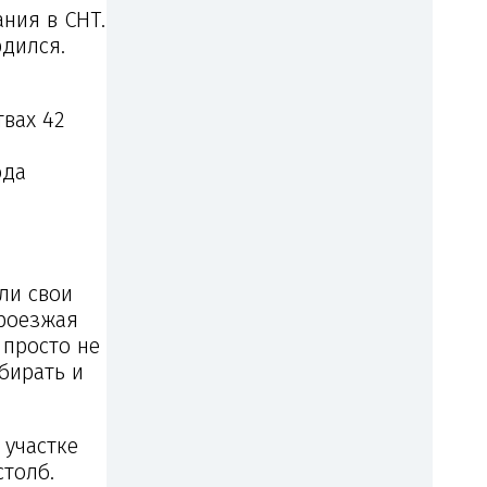
ния в СНТ.
дился.
вах 42
ода
ли свои
проезжая
 просто не
бирать и
 участке
столб.