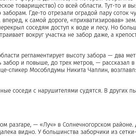
кое товарищество) со всей области. Тут-то и вы
 заборам. Где-то отрезали оградой пару соток ч
а вперед, к самой дороге, «прихватизировав» зе
ерекрыл соседям доступ к воде и лесу. Но боль
раивает вокруг участка не забор даже, а крепост
бласти регламентирует высоту забора — два мет
 забор и повыше, до трех метров, — рассказал в
вице-спикер Мособлдумы Никита Чаплин, возгла
ные соседи с нарушителями судятся. В других п
ом разгаре, — «Луч» в Солнечногорском районе. 
далека видно. У большинства заборчики из сетк