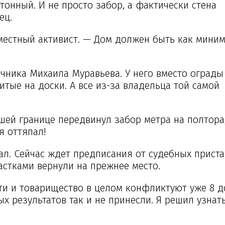
тонный. И не просто забор, а фактически стена
ец.
местный активист. — Дом должен быть как миним
ачника Михаила Муравьева. У него вместо ограды
итые на доски. А все из-за владельца той самой
ашей границе передвинул забор метра на полтора
я оттяпал!
ал. Сейчас ждет предписания от судебных прист
астками вернули на прежнее место.
ти и товарищество в целом конфликтуют уже 8 до
х результатов так и не принесли. Я решил узнать