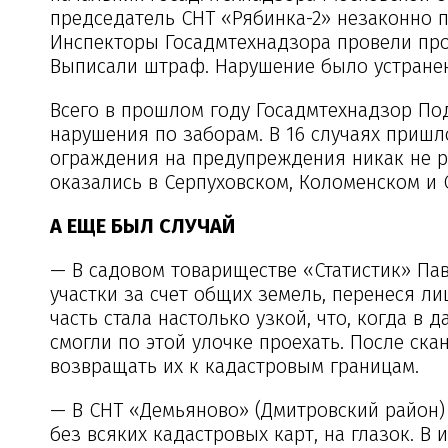
председатель СНТ «Рябинка-2» незаконно п
Инспекторы Госадмтехнадзора провели про
Выписали штраф. Нарушение было устране
Всего в прошлом году Госадмтехнадзор По
нарушения по заборам. В 16 случаях приш
ограждения на предупреждения никак не р
оказались в Серпуховском, Коломенском и
А ЕЩЕ БЫЛ СЛУЧАЙ
— В садовом товариществе «Статистик» Па
участки за счет общих земель, перенеся л
часть стала настолько узкой, что, когда в 
смогли по этой улочке проехать. После ск
возвращать их к кадастровым границам.
— В СНТ «Демьяново» (Дмитровский район)
без всяких кадастровых карт, на глазок. В 