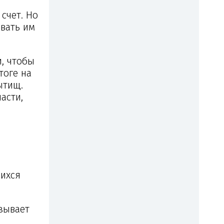
счет. Но
овать им
, чтобы
тоге на
ытищ.
асти,
щихся
зывает