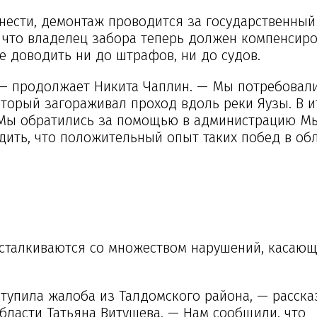
нести, демонтаж проводится за государственный 
, что владелец забора теперь должен компенсир
не доводить ни до штрафов, ни до судов.
— продолжает Никита Чаплин. — Мы потребовали
оторый загораживал проход вдоль реки Яузы. В и
. Мы обратились за помощью в администрацию М
рдить, что положительный опыт таких побед в обл
сталкиваются со множеством нарушений, касаю
тупила жалоба из Талдомского района, — расска
бласти Татьяна Витушева. — Нам сообщили, что