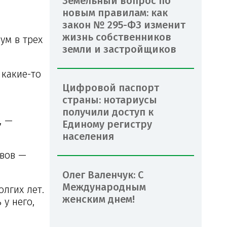
Земельный вопрос по
новым правилам: как
закон № 295-ФЗ изменит
жизнь собственников
ум в трех
земли и застройщиков
 какие-то
Цифровой паспорт
страны: нотариусы
получили доступ к
, —
Единому регистру
населения
авов —
Олег Валенчук: С
Международным
лгих лет.
женским днем!
 у него,