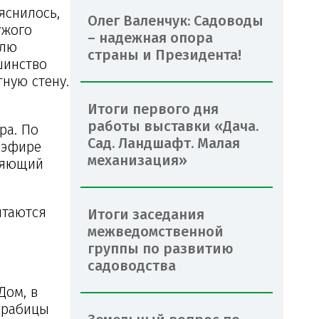
яснилось,
Олег Валенчук: Садоводы
ужого
– надежная опора
млю
страны и Президента!
шинство
ную стену.
Итоги первого дня
работы выставки «Дача.
ра. По
Сад. Ландшафт. Малая
 эфире
механизация»
вляющий
ытаются
Итоги заседания
межведомственной
группы по развитию
садоводства
Дом, в
и-рабицы