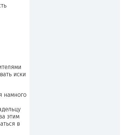
сть
ителями
вать иски
ся намного
адельцу
за этим
аться в