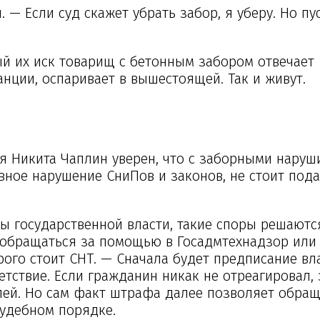
 — Если суд скажет убрать забор, я уберу. Но пу
ый их иск товарищ с бетонным забором отвечает
анции, оспаривает в вышестоящей. Так и живут.
 Никита Чаплин уверен, что с заборными наруш
явное нарушение СниПов и законов, не стоит пода
аны государственной власти, такие споры решают
 обращаться за помощью в Гос­адмтехнадзор или
ого стоит СНТ. — Сначала будет предписание вл
ветствие. Если гражданин никак не отреагировал, 
лей. Но сам факт штрафа далее позволяет обращ
судебном порядке.