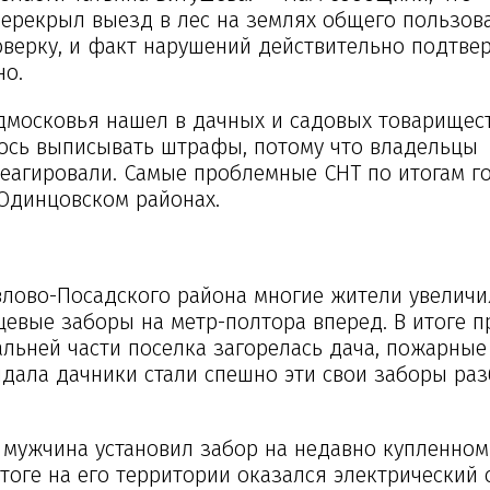
ерекрыл выезд в лес на землях общего пользова
верку, и факт нарушений действительно подтвер
но.
дмосковья нашел в дачных и садовых товарищест
лось выписывать штрафы, потому что владельцы
еагировали. Самые проблемные СНТ по итогам г
 Одинцовском районах.
влово-Посадского района многие жители увеличи
ицевые заборы на метр-полтора вперед. В итоге 
дальней части поселка загорелась дача, пожарные
андала дачники стали спешно эти свои заборы раз
 мужчина установил забор на недавно купленном
итоге на его территории оказался электрический 