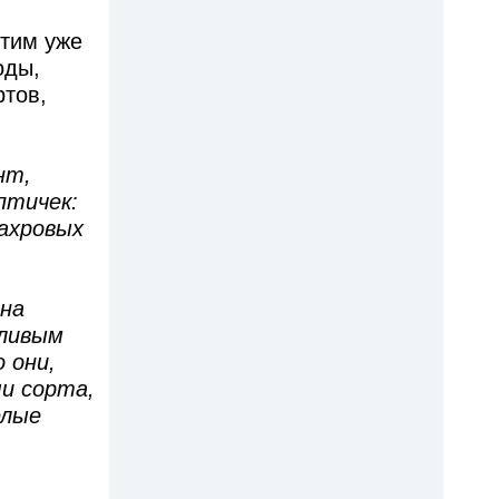
этим уже
оды,
ртов,
нт,
птичек:
махровых
она
шливым
 они,
и сорта,
елые