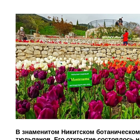
В знаменитом Никитском ботаническом
тюльпанов. Его открытие состоялось н