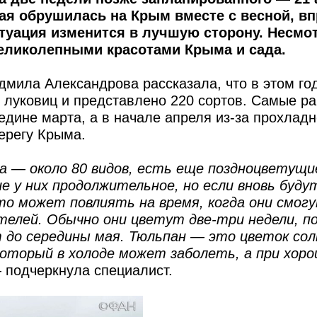
рая обрушилась на Крым вместе с весной, в
итуация изменится в лучшую сторону. Несмо
великолепными красотами Крыма и сада.
ила Александрова рассказала, что в этом год
 луковиц и представлено 220 сортов. Самые р
едине марта, а в начале апреля из-за прохлад
ерегу Крыма.
а — около 80 видов, есть еще поздноцветущи
е у них продолжительное, но если вновь буду
то может повлиять на время, когда они смог
телей. Обычно они цветут две-три недели, п
т до середины мая. Тюльпан — это цветок сол
 который в холоде может заболеть, а при хор
подчеркнула специалист.