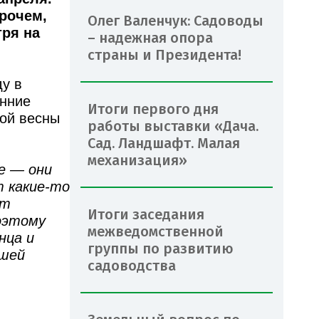
прочем,
Олег Валенчук: Садоводы
тря на
– надежная опора
страны и Президента!
у в
анние
Итоги первого дня
ной весны
работы выставки «Дача.
Сад. Ландшафт. Малая
механизация»
е — они
т какие-то
ут
Итоги заседания
оэтому
межведомственной
нца и
группы по развитию
ошей
садоводства