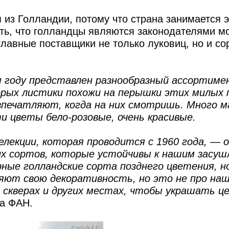
 из Голландии, потому что страна занимается 
ать, что голландцы являются законодателями м
главные поставщики не только луковиц, но и со
м году представлен разнообразный ассортиме
орых листики похожи на перышки этих милых 
 впечатляют, когда на них смотришь. Много 
ти цветы бело-розовые, очень красивые.
лекции, которая проводится с 1960 года, — 
их сортов, которые устойчивы к нашим засу
рные голландские сорта позднего цветения, но
ют свою декоративность, но это не про наш
 скверах и других местах, чтобы украшать ц
ца ФАН.