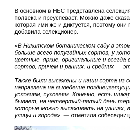
В основном в НБС представлена селекция
полвека и преуспевает. Можно даже сказ
которая ими же и диктуется, поэтому они 
добавила селекционер.
«
В Никитском ботаническом саду в это
больше всего попугайных сортов, у кот
цветные, яркие, оригинальные и всегда
сортов, причем и ранних, и средних — э
Также были высажены и наши сорта из се
направлена на выведение позднецветущ
условиям, суховеям. Конечно, есть шика
бывает, на четвертый-пятый день теря
которые можно высаживать на улицах, в
улицы и города»
, — отметила собеседни