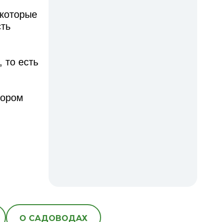
 которые
сть
 то есть
тором
О САДОВОДАХ