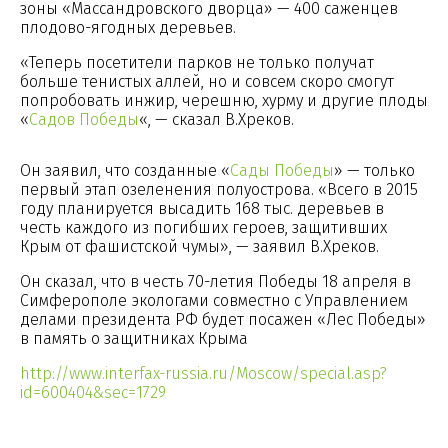
зоны «Массандровского дворца» — 400 саженцев
плодово-ягодных деревьев.
«Теперь посетители парков не только получат
больше тенистых аллей, но и совсем скоро смогут
попробовать инжир, черешню, хурму и другие плоды
«
Садов Победы
«, — сказал В.Хреков.
Он заявил, что созданные «
Сады Победы
» — только
первый этап озеленения полуострова. «Всего в 2015
году планируется высадить 168 тыс. деревьев в
честь каждого из погибших героев, защитивших
Крым от фашистской чумы», — заявил В.Хреков.
Он сказал, что в честь 70-летия Победы 18 апреля в
Симферополе экологами совместно с Управлением
делами президента РФ будет посажен «Лес Победы»
в память о защитниках Крыма
http://www.interfax-russia.ru/Moscow/special.asp?
id=600404&sec=1729