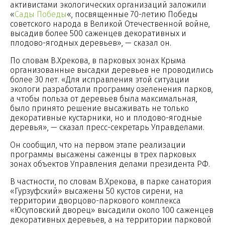
активистами экологических организаций заложили
«
Сады Победы
«, посвященные 70-летию Победы
советского народа в Великой Отечественной войне,
высадив более 500 саженцев декоративных и
плодово-ягодных деревьев», — сказал он.
По словам В.Хрекова, в парковых зонах Крыма
организованные высадки деревьев не проводились
более 30 лет. «Для исправления этой ситуации
экологи разработали программу озеленения парков,
а чтобы польза от деревьев была максимальная,
было принято решение высаживать не только
декоративные кустарники, но и плодово-ягодные
деревья», — сказал пресс-секретарь Управделами.
Он сообщил, что на первом этапе реализации
программы высажены саженцы в трех парковых
зонах объектов Управления делами президента РФ.
В частности, по словам В.Хрекова, в парке санатория
«Гурзуфский» высажены 50 кустов сирени, на
территории дворцово-паркового комплекса
«Юсуповский дворец» высадили около 100 саженцев
декоративных деревьев, а на территории парковой