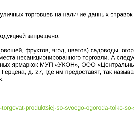
уличных торговцев на наличие данных справок
родукцией запрещено.
овощей, фруктов, ягод, цветов) садоводы, огор
еста несанкционированного торговли. А следу
альных ярмаркок МУП «УКОН», ООО «Центральн
Герцена, д. 27, где им предоставят, так назыв
х.
t-torgovat-produktsiej-so-svoego-ogoroda-tolko-so-