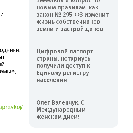
Земельный вопрос по
новым правилам: как
 и
закон № 295-ФЗ изменит
жизнь собственников
земли и застройщиков
одники,
Цифровой паспорт
ет
страны: нотариусы
ый
получили доступ к
аемые,
Единому регистру
населения
Олег Валенчук: С
spravkoj/
Международным
женским днем!