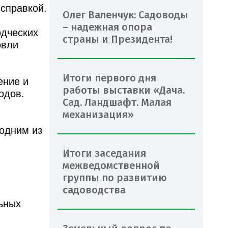
 справкой.
Олег Валенчук: Садоводы
– надежная опора
одческих
страны и Президента!
овли
Итоги первого дня
ение и
работы выставки «Дача.
одов.
Сад. Ландшафт. Малая
механизация»
 одним из
Итоги заседания
межведомственной
группы по развитию
садоводства
ьных