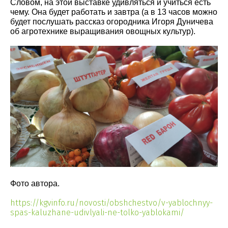
Словом, на этой выставке удивляться и учиться есть
чему. Она будет работать и завтра (а в 13 часов можно
будет послушать рассказ огородника Игоря Дуничева
об агротехнике выращивания овощных культур).
Фото автора.
https://kgvinfo.ru/novosti/obshchestvo/v-yablochnyy-
spas-kaluzhane-udivlyali-ne-tolko-yablokami/