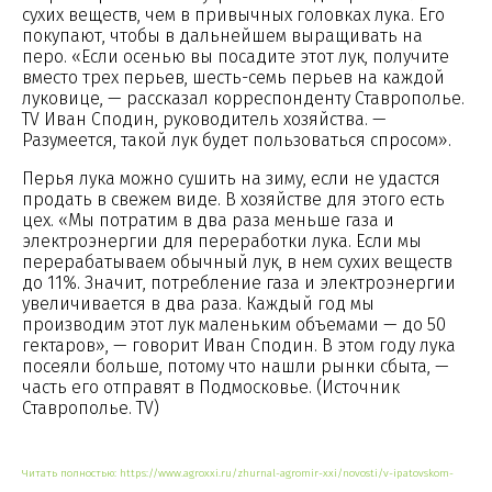
сухих веществ, чем в привычных головках лука. Его
покупают, чтобы в дальнейшем выращивать на
перо. «Если осенью вы посадите этот лук, получите
вместо трех перьев, шесть-семь перьев на каждой
луковице, — рассказал корреспонденту Ставрополье.
TV Иван Сподин, руководитель хозяйства. —
Разумеется, такой лук будет пользоваться спросом».
Перья лука можно сушить на зиму, если не удастся
продать в свежем виде. В хозяйстве для этого есть
цех. «Мы потратим в два раза меньше газа и
электроэнергии для переработки лука. Если мы
перерабатываем обычный лук, в нем сухих веществ
до 11%. Значит, потребление газа и электроэнергии
увеличивается в два раза. Каждый год мы
производим этот лук маленьким объемами — до 50
гектаров», — говорит Иван Сподин. В этом году лука
посеяли больше, потому что нашли рынки сбыта, —
часть его отправят в Подмосковье. (Источник
Ставрополье. TV)
Читать полностью:
https://www.agroxxi.ru/zhurnal-agromir-xxi/novosti/v-ipatovskom-