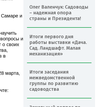
Олег Валенчук: Садоводы
– надежная опора
в Самаре и
страны и Президента!
научить
Итоги первого дня
 вопросы и
работы выставки «Дача.
 о своих
Сад. Ландшафт. Малая
тва,
механизация»
в в
Итоги заседания
28 марта,
межведомственной
группы по развитию
садоводства
чте: