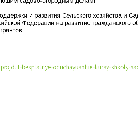
ующим садово-огородным делам!
ддержки и развития Сельского хозяйства и Са
сийской Федерации на развитие гражданского о
грантов.
i-projdut-besplatnye-obuchayushhie-kursy-shkoly-s