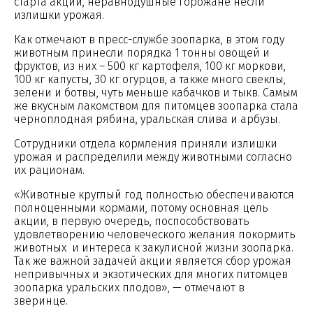
старта акции, неравнодушные горожане несли
излишки урожая.
Как отмечают в пресс-службе зоопарка, в этом году
животным принесли порядка 1 тонны овощей и
фруктов, из них – 500 кг картофеля, 100 кг моркови,
100 кг капусты, 30 кг огурцов, а также много свеклы,
зелени и ботвы, чуть меньше кабачков и тыкв. Самым
же вкусным лакомством для питомцев зоопарка стала
черноплодная рябина, уральская слива и арбузы.
Сотрудники отдела кормления приняли излишки
урожая и распределили между животными согласно
их рационам.
«Животные круглый год полностью обеспечиваются
полноценными кормами, потому основная цель
акции, в первую очередь, поспособствовать
удовлетворению человеческого желания покормить
животных и интереса к закулисной жизни зоопарка.
Так же важной задачей акции является сбор урожая
непривычных и экзотических для многих питомцев
зоопарка уральских плодов», — отмечают в
зверинце.