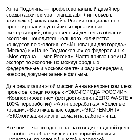
Анна Подолина — профессиональный дизайнер
среды (архитектура + ландшафт + интерьер в
комплексе), уникальный в России специалист по
проектированию устойчивых креативных
экотерриторий, общественный деятель в области
экологии. Победитель большого количества
конкурсов по экологии, от «Инновации для города»
(Москва) и «Наше Подмосковье» до федеральных
«Моя страна — моя Россия». Часто приглашаемый
эксперт по экологии на международные,
федеральные и московские тв- и радио-передачи,
новости, документальные фильмы.
Для реализации этой миссии Анна внедряет комплекс
проектов, среди которых «ЭКО-ГОРОДА РОССИИ»,
«Компостирование» (для достижения ZERO WASTE =
100% переработки), «Арт-переработка», «Зелёные
крыши», «Вертикальные сады», «ЭКОРЕМОНТ»,
«ЭКОлогизация жизни: дома и на работе» и т.д.
Все они — части одного пазла и ведут к единой цели
— чтобы эко-образ жизни стал нормой жизни и
Планета была зелёной, чистой и здоровой.