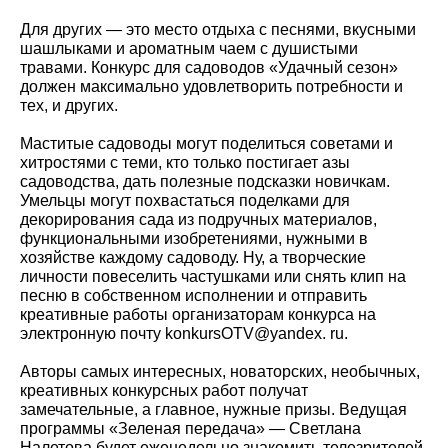
Для других — это место отдыха с песнями, вкусными
шашлыками и ароматным чаем с душистыми
травами. Конкурс для садоводов «Удачный сезон»
должен максимально удовлетворить потребности и
тех, и других.
Маститые садоводы могут поделиться советами и
хитростями с теми, кто только постигает азы
садоводства, дать полезные подсказки новичкам.
Умельцы могут похвастаться поделками для
декорирования сада из подручных материалов,
функциональными изобретениями, нужными в
хозяйстве каждому садоводу. Ну, а творческие
личности повеселить частушками или снять клип на
песню в собственном исполнении и отправить
креативные работы организаторам конкурса на
электронную почту konkursOTV@yandex. ru.
Авторы самых интересных, новаторских, необычных,
креативных конкурсных работ получат
замечательные, а главное, нужные призы. Ведущая
программы «Зеленая передача» — Светлана
Налетова будет еженедельно знакомить телезрителей