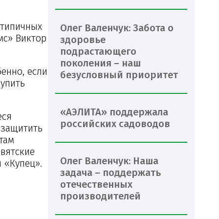
 типичных
Олег Валенчук: Забота о
мс» Виктор
здоровье
подрастающего
поколения – наш
енно, если
безусловный приоритет
купить
«АЭЛИТА» поддержала
еся
российских садоводов
 защитить
там
 вятские
Олег Валенчук: Наша
 «Купец».
задача – поддержать
отечественных
производителей