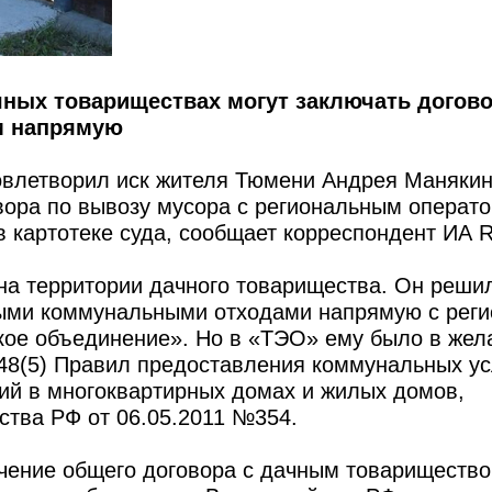
ных товариществах могут заключать догов
м напрямую
овлетворил иск жителя Тюмени Андрея Манякин
вора по вывозу мусора с региональным операто
в картотеке суда, сообщает корреспондент ИА
на территории дачного товарищества. Он реши
дыми коммунальными отходами напрямую с рег
ое объединение». Но в «ТЭО» ему было в жел
148(5) Правил предоставления коммунальных ус
ий в многоквартирных домах и жилых домов,
тва РФ от 06.05.2011 №354.
чение общего договора с дачным товарищество