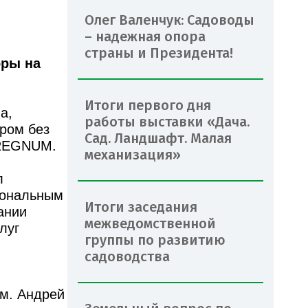
Олег Валенчук: Садоводы
– надежная опора
страны и Президента!
оры на
Итоги первого дня
а,
работы выставки «Дача.
ром без
Сад. Ландшафт. Малая
 REGNUM.
механизация»
л
иональным
Итоги заседания
ании
межведомственной
луг
группы по развитию
садоводства
м. Андрей