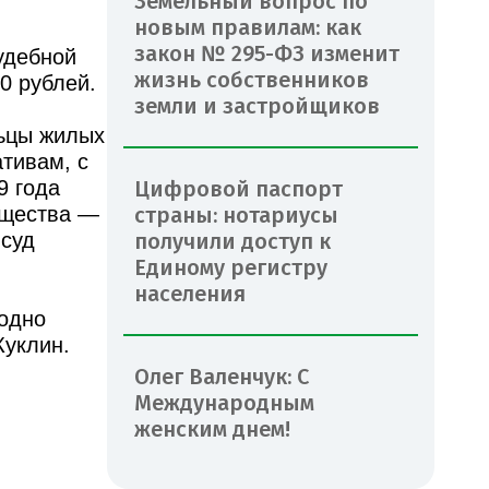
Земельный вопрос по
новым правилам: как
закон № 295-ФЗ изменит
удебной
жизнь собственников
0 рублей.
земли и застройщиков
льцы жилых
тивам, с
9 года
Цифровой паспорт
ищества —
страны: нотариусы
 суд
получили доступ к
Единому регистру
населения
годно
Куклин.
Олег Валенчук: С
Международным
женским днем!