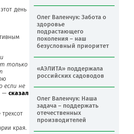
этот день
Олег Валенчук: Забота о
здоровье
подрастающего
ктивным
поколения – наш
безусловный приоритет
ли
ат только
«АЭЛИТА» поддержала
т
российских садоводов
ою
 если не
—
сказал
Олег Валенчук: Наша
задача – поддержать
отечественных
 трехсот
производителей
рии края.