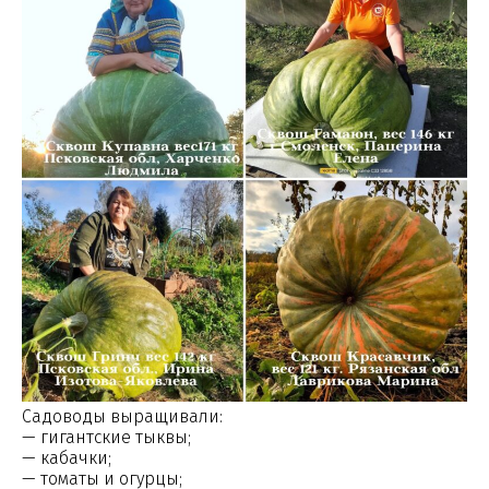
Садоводы выращивали:
— гигантские тыквы;
— кабачки;
— томаты и огурцы;