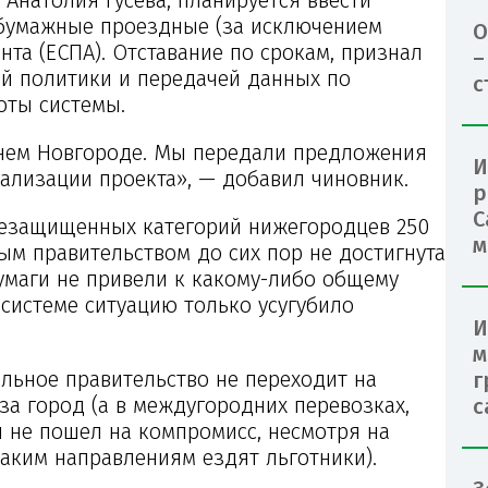
ь бумажные проездные (за исключением
О
та (ЕСПА). Отставание по срокам, признал
–
ой политики и передачей данных по
с
оты системы.
нем Новгороде. Мы передали предложения
И
ализации проекта», — добавил чиновник.
р
С
незащищенных категорий нижегородцев 250
м
ым правительством до сих пор не достигнута
бумаги не привели к какому-либо общему
системе ситуацию только усугубило
И
м
льное правительство не переходит на
г
за город (а в междугородних перевозках,
с
н не пошел на компромисс, несмотря на
аким направлениям ездят льготники).