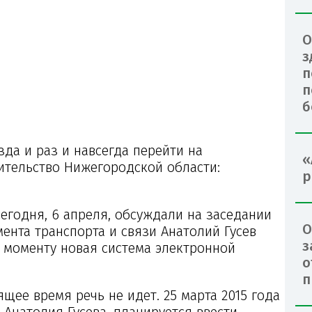
О
з
п
п
б
да и раз и навсегда перейти на
«
ительство Нижегородской области:
р
егодня, 6 апреля, обсуждали на заседании
О
нта транспорта и связи Анатолий Гусев
з
у моменту новая система электронной
о
п
щее время речь не идет. 25 марта 2015 года
 Анатолия Гусева, планируется ввести