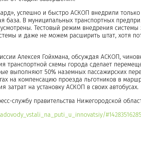
рд», успешно и быстро АСКОП внедрили только н
я база. В муниципальных транспортных предпри
усмотрены. Тестовый режим внедрения системы 
темы и даже не можем расширить штат, хотя пот
ссии Алексея Гойхмана, обсуждая АСКОП, чиновн
ия транспортной схемы города сделает перемеще
орые выполняют 50% наземных пассажирских перев
гах на компенсацию проезда льготников в маршр
я затрат на установку АСКОП в своих автобусах.
ресс-службу правительства Нижегородской облас
sadovody_vstali_na_puti_u_innovatsiy/#142835162