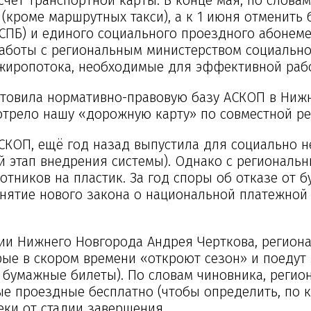
 (кроме маршрутных такси), а к 1 июня отменит
СПБ) и единого социального проездного абонемен
 работы с региональным министерством социальн
ажиропотока, необходимые для эффективной раб
товила нормативно-правовую базу АСКОП в Ниж
отрело нашу «дорожную карту» по совместной ре
СКОП, ещё год назад выпустила для социально 
й этап внедрения системы). Однако с региональн
отников на пластик. За год споры об отказе от 
нятие нового закона о национальной платежной 
ии Нижнего Новгорода Андрея Черткова, региона
рые в скором времени «откроют сезон» и поедут 
 бумажные билеты). По словам чиновника, регио
е проездные бесплатно (чтобы определить, по к
ки от стадии завершения.