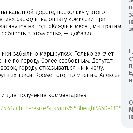
З
н
а канатной дороге, поскольку у этого
з
ятиях расходы на оплату комиссии при
ж
затянулся на год. «Каждый месяц мы тратим
з
ребность в этом есть», — добавил
Ц
ики забыли о маршрутках. Только за счет
с
ние по городу более свободным. Депутат
п
озок, городу отказываться ни к чему.
Е
утных такси. Кроме того, по мнению Алексея
н
ти для получения комментариев.
О
85752&action=resize&params%5Bheight%5D=1308
М
ж