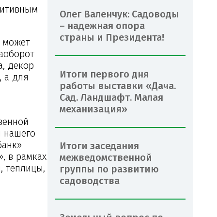
зитивным
Олег Валенчук: Садоводы
– надежная опора
страны и Президента!
» может
аоборот
, декор
Итоги первого дня
, а для
работы выставки «Дача.
Сад. Ландшафт. Малая
механизация»
венной
ч нашего
банк»
Итоги заседания
, в рамках
межведомственной
, теплицы,
группы по развитию
садоводства