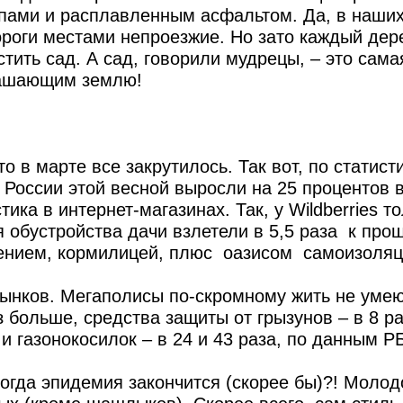
пами и расплавленным асфальтом. Да, в наши
ороги местами непроезжие. Но зато каждый дер
тить сад. А сад, говорили мудрецы, – это сама
крашающим землю!
о в марте все закрутилось. Так вот, по статист
 России этой весной выросли на 25 процентов 
ика в интернет-магазинах. Так, у Wildberries то
обустройства дачи взлетели в 5,5 раза к про
асением, кормилицей, плюс оазисом самоизоляц
ынков. Мегаполисы по-скромному жить не умею
 больше, средства защиты от грызунов – в 8 ра
 и газонокосилок – в 24 и 43 раза, по данным Р
когда эпидемия закончится (скорее бы)?! Молод