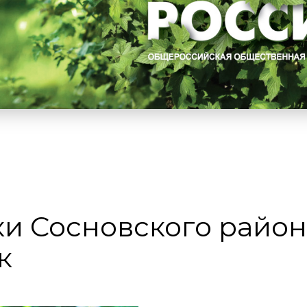
ки Сосновского район
к