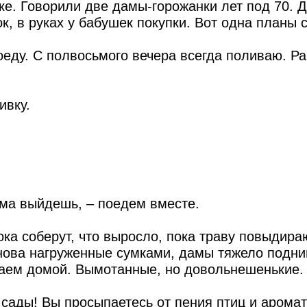
е. Говорили две дамы-горожанки лет под 70. Д
ок, в руках у бабушек покупки. Вот одна планы с
поеду. С полвосьмого вечера всегда поливаю. Р
ивку.
дома выйдешь, – поедем вместе.
ока соберут, что выросло, пока траву повыдира
Снова нагруженные сумками, дамы тяжело подни
жаем домой. Вымотанные, но довольнешенькие.
 сады! Вы просыпаетесь от пения птиц и арома