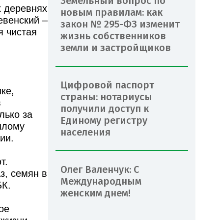
Земельный вопрос по
х деревнях
новым правилам: как
евенский –
закон № 295-ФЗ изменит
я чистая
жизнь собственников
земли и застройщиков
Цифровой паспорт
ике,
страны: нотариусы
в
получили доступ к
лько за
Единому регистру
шлому
населения
ии.
т.
Олег Валенчук: С
з, семян в
Международным
БК.
женским днем!
ое