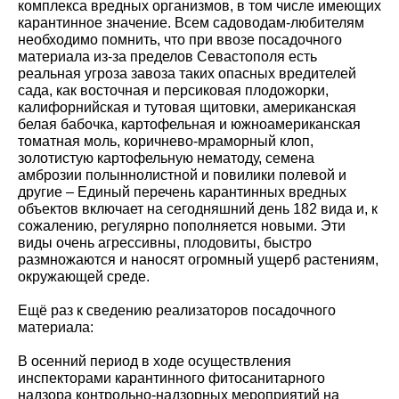
комплекса вредных организмов, в том числе имеющих
карантинное значение. Всем садоводам-любителям
необходимо помнить, что при ввозе посадочного
материала из-за пределов Севастополя есть
реальная угроза завоза таких опасных вредителей
сада, как восточная и персиковая плодожорки,
калифорнийская и тутовая щитовки, американская
белая бабочка, картофельная и южноамериканская
томатная моль, коричнево-мраморный клоп,
золотистую картофельную нематоду, семена
амброзии полыннолистной и повилики полевой и
другие – Единый перечень карантинных вредных
объектов включает на сегодняшний день 182 вида и, к
сожалению, регулярно пополняется новыми. Эти
виды очень агрессивны, плодовиты, быстро
размножаются и наносят огромный ущерб растениям,
окружающей среде.
Ещё раз к сведению реализаторов посадочного
материала:
В осенний период в ходе осуществления
инспекторами карантинного фитосанитарного
надзора контрольно-надзорных мероприятий на