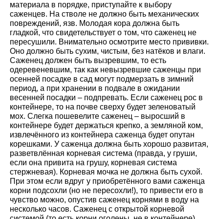
материала в порядке, приступайте к выбору
саженцев. На стволе не должно быть механических
повреждений, язв. Молодая кора должна быть
гладкой, что свидетельствует о том, что саженец не
пересушили. Внимательно осмотрите место прививки.
Оно должно быть сухим, чистым, без натёков и влаги.
Саженец должен быть вызревшим, то есть
одеревеневшим, так как невызревшие саженцы при
осенней посадке в сад могут подмерзать в зимний
период, а при хранении в подвале в ожидании
весенней посадки – подпревать. Если саженец рос в
контейнере, то на почве сверху будет зеленоватый
мох. Слегка пошевелите саженец – выросший в
контейнере будет держаться крепко, а земляной ком,
извлечённого из контейнера саженца будет опутан
корешками. У саженца должна быть хорошо развитая,
разветвлённая корневая система (правда, у груши,
если она привита на грушу, корневая система
стержневая). Корневая мочка не должна быть сухой.
При этом если вдруг у приобретённого вами саженца
корни подсохли (но не пересохли!), то привести его в
чувство можно, опустив саженец корнями в воду на
несколько часов. Саженец с открытой корневой
системой (то есть корни оголены, не в контейнере)