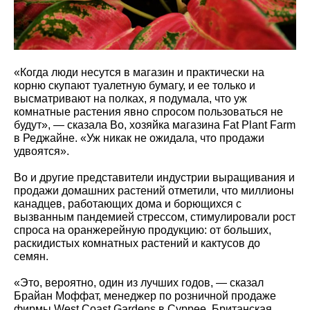
«Когда люди несутся в магазин и практически на
корню скупают туалетную бумагу, и ее только и
высматривают на полках, я подумала, что уж
комнатные растения явно спросом пользоваться не
будут», — сказала Во, хозяйка магазина Fat Plant Farm
в Реджайне. «Уж никак не ожидала, что продажи
удвоятся».
Во и другие представители индустрии выращивания и
продажи домашних растений отметили, что миллионы
канадцев, работающих дома и борющихся с
вызванным пандемией стрессом, стимулировали рост
спроса на оранжерейную продукцию: от больших,
раскидистых комнатных растений и кактусов до
семян.
«Это, вероятно, один из лучших годов, — сказал
Брайан Моффат, менеджер по розничной продаже
фирмы West Coast Gardens в Суррее, Британская