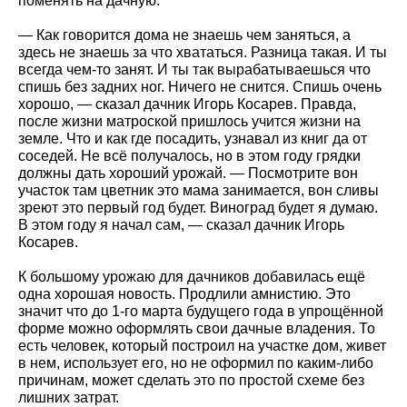
поменять на дачную.
— Как говорится дома не знаешь чем заняться, а
здесь не знаешь за что хвататься. Разница такая. И ты
всегда чем-то занят. И ты так вырабатываешься что
спишь без задних ног. Ничего не снится. Спишь очень
хорошо, — сказал дачник Игорь Косарев. Правда,
после жизни матроской пришлось учится жизни на
земле. Что и как где посадить, узнавал из книг да от
соседей. Не всё получалось, но в этом году грядки
должны дать хороший урожай. — Посмотрите вон
участок там цветник это мама занимается, вон сливы
зреют это первый год будет. Виноград будет я думаю.
В этом году я начал сам, — сказал дачник Игорь
Косарев.
К большому урожаю для дачников добавилась ещё
одна хорошая новость. Продлили амнистию. Это
значит что до 1-го марта будущего года в упрощённой
форме можно оформлять свои дачные владения. То
есть человек, который построил на участке дом, живет
в нем, использует его, но не оформил по каким-либо
причинам, может сделать это по простой схеме без
лишних затрат.