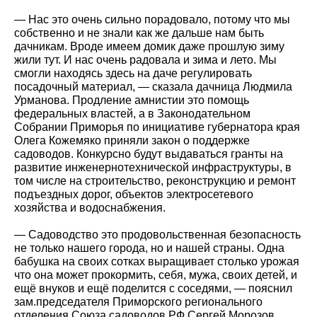
— Нас это очень сильно порадовало, потому что мы
собственно и не знали как же дальше нам быть
дачникам. Вроде имеем домик даже прошлую зиму
жили тут. И нас очень радовала и зима и лето. Мы
смогли находясь здесь на даче регулировать
посадочный материал, — сказала дачница Людмила
Урманова. Продление амнистии это помощь
федеральных властей, а в Законодательном
Собрании Приморья по инициативе губернатора края
Олега Кожемяко приняли закон о поддержке
садоводов. Конкурсно будут выдаваться гранты на
развитие инженернотехнической инфраструктуры, в
том числе на строительство, реконструкцию и ремонт
подъездных дорог, объектов электросетевого
хозяйства и водоснабжения.
— Садоводство это продовольственная безопасность
не только нашего города, но и нашей страны. Одна
бабушка на своих сотках выращивает столько урожая
что она может прокормить, себя, мужа, своих детей, и
ещё внуков и ещё поделится с соседями, — пояснил
зам.председателя Приморского регионального
отделения Союза садоводов РФ Сергей Морозов.