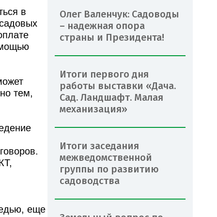
ться в
Олег Валенчук: Садоводы
 садовых
– надежная опора
оплате
страны и Президента!
омощью
Итоги первого дня
может
работы выставки «Дача.
но тем,
Сад. Ландшафт. Малая
механизация»
ведение
Итоги заседания
говоров.
межведомственной
КТ,
группы по развитию
садоводства
едью, еще