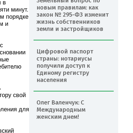
Земельный вопрос по
 в
новым правилам: как
яти минут.
закон № 295-ФЗ изменит
ом порядке
жизнь собственников
м и
земли и застройщиков
с
Цифровой паспорт
основании
страны: нотариусы
ные
получили доступ к
ебителю
Единому регистру
населения
ь
тору свой
Олег Валенчук: С
Международным
еления для
женским днем!
вский