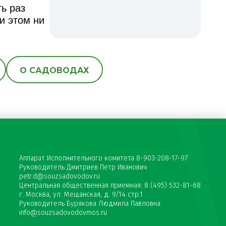
ть раз
и этом ни
О САДОВОДАХ
Аппарат Исполнительного комитета 8-903-208-17-97
Руководитель Дмитриев Петр Иванович
petr.d@souzsadovodov.ru
Центральная общественная приемная: 8 (495) 532-81-68
г. Москва, ул. Мещанская, д. 9/14 стр.1
Руководитель Бурякова Людмила Павловна
info@souzsadovodovmos.ru