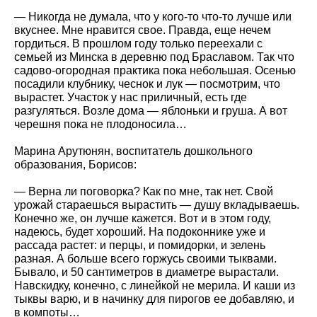
— Никогда не думала, что у кого-то что-то лучше или
вкуснее. Мне нравится свое. Правда, еще нечем
гордиться. В прошлом году только переехали с
семьей из Минска в деревню под Браславом. Так что
садово-огородная практика пока небольшая. Осенью
посадили клубнику, чеснок и лук — посмотрим, что
вырастет. Участок у нас приличный, есть где
разгуляться. Возле дома — яблоньки и груша. А вот
черешня пока не плодоносила…
Марина Арутюнян, воспитатель дошкольного
образования, Борисов:
— Верна ли поговорка? Как по мне, так нет. Свой
урожай стараешься вырастить — душу вкладываешь.
Конечно же, он лучше кажется. Вот и в этом году,
надеюсь, будет хороший. На подоконнике уже и
рассада растет: и перцы, и помидорки, и зелень
разная. А больше всего горжусь своими тыквами.
Бывало, и 50 сантиметров в диаметре вырастали.
Навскидку, конечно, с линейкой не мерила. И каши из
тыквы варю, и в начинку для пирогов ее добавляю, и
в компоты…