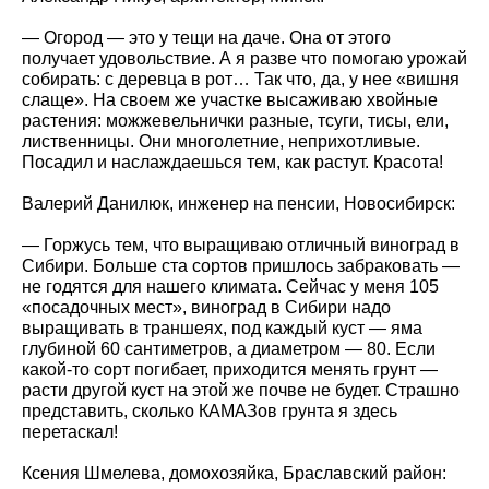
— Огород — это у тещи на даче. Она от этого
получает удовольствие. А я разве что помогаю урожай
собирать: с деревца в рот… Так что, да, у нее «вишня
слаще». На своем же участке высаживаю хвойные
растения: можжевельнички разные, тсуги, тисы, ели,
лиственницы. Они многолетние, неприхотливые.
Посадил и наслаждаешься тем, как растут. Красота!
Валерий Данилюк, инженер на пенсии, Новосибирск:
— Горжусь тем, что выращиваю отличный виноград в
Сибири. Больше ста сортов пришлось забраковать —
не годятся для нашего климата. Сейчас у меня 105
«посадочных мест», виноград в Сибири надо
выращивать в траншеях, под каждый куст — яма
глубиной 60 сантиметров, а диаметром — 80. Если
какой-то сорт погибает, приходится менять грунт —
расти другой куст на этой же почве не будет. Страшно
представить, сколько КАМАЗов грунта я здесь
перетаскал!
Ксения Шмелева, домохозяйка, Браславский район: