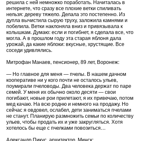
решила с ней немножко поработать. Начиталась в
интернете, что сразу все плохие ветки спиливать
нельзя: дереву тяжело. Делала это постепенно. Из
дупла вычистила сырую труху, заложила камнями и
побелила. Ветки наклоняла вниз и привязывала к
колышкам. Думаю: если и погибнет, я сделала все, что
могла. А в прошлом году эта старая яблоня дала
урожай, да какие яблоки: вкусные, хрустящие. Все
соседи удивлялись.
Митрофан Манаев, пенсионер, 89 лет, Воронеж:
— Но главное для меня — пчелы. В нашем дачном
кооперативе ни у кого почти не осталось ульев,
поумирали пчеловоды. Два человека держат по паре
семей. У меня их обычно около десяти — свои
погибают, новые рои прилетают, я их привечаю, потом
мед качаю. На всю родню и немного на продажу. Но
сейчас я овдовел, ослабел, дети заниматься пчелами
не станут. Планирую размножить семьи по количеству
ульев, чтобы продать их и уже закругляться. Хотя
хотелось бы еще с пчелками повозиться…
Александр Пикус, архитектор, Минск: