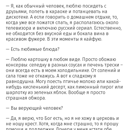
— Я, как обычный человек, люблю посидеть с
друзьями, попеть в караоке и потанцевать на
дискотеке. А если говорить о домашнем отдыхе, то,
когда уже все ложатся спать, я располагаюсь около
телевизора и включаю русский сериал. Естественно,
не обходится без вкусной еды и бокала вина в
красивом фужере. В эти моменты я кайфую.
— Есть любимые блюда?
— Люблю картошку в любом виде. Просто обожаю
консервы: селедку в разных соусах и печень трески –
они всегда есть в моем холодильнике. От солений и
сала тоже не откажусь. А вот к сладкому я
равнодушна. Могу поесть птичье молоко или какой-
нибудь кисленький десерт, как лимонный пирог или
шарлотку из зеленых яблок. Вообще я просто
страшная обжора.
— Вы верующий человек?
— Да, я верю, что Бог есть, но я не хожу в церковь и
не ношу крест. Хотя, когда мне страшно, то я прошу
помощи и поддержки. Дочери у меня кстати обе