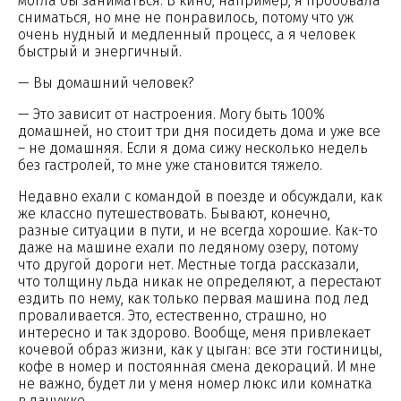
могла бы заниматься. В кино, например, я пробовала
сниматься, но мне не понравилось, потому что уж
очень нудный и медленный процесс, а я человек
быстрый и энергичный.
— Вы домашний человек?
— Это зависит от настроения. Могу быть 100%
домашней, но стоит три дня посидеть дома и уже все
– не домашняя. Если я дома сижу несколько недель
без гастролей, то мне уже становится тяжело.
Недавно ехали с командой в поезде и обсуждали, как
же классно путешествовать. Бывают, конечно,
разные ситуации в пути, и не всегда хорошие. Как-то
даже на машине ехали по ледяному озеру, потому
что другой дороги нет. Местные тогда рассказали,
что толщину льда никак не определяют, а перестают
ездить по нему, как только первая машина под лед
проваливается. Это, естественно, страшно, но
интересно и так здорово. Вообще, меня привлекает
кочевой образ жизни, как у цыган: все эти гостиницы,
кофе в номер и постоянная смена декораций. И мне
не важно, будет ли у меня номер люкс или комнатка
в лачужке.