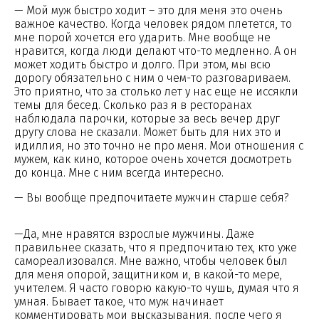
— Мой муж быстро ходит – это для меня это очень
важное качество. Когда человек рядом плетется, то
мне порой хочется его ударить. Мне вообще не
нравится, когда люди делают что-то медленно. А он
может ходить быстро и долго. При этом, мы всю
дорогу обязательно с ним о чем-то разговариваем.
Это приятно, что за столько лет у нас еще не иссякли
темы для бесед. Сколько раз я в ресторанах
наблюдала парочки, которые за весь вечер друг
другу слова не сказали. Может быть для них это и
идиллия, но это точно не про меня. Мои отношения с
мужем, как кино, которое очень хочется досмотреть
до конца. Мне с ним всегда интересно.
— Вы вообще предпочитаете мужчин старше себя?
—Да, мне нравятся взрослые мужчины. Даже
правильнее сказать, что я предпочитаю тех, кто уже
самореализовался. Мне важно, чтобы человек был
для меня опорой, защитником и, в какой-то мере,
учителем. Я часто говорю какую-то чушь, думая что я
умная. Бывает такое, что муж начинает
комментировать мои высказывания, после чего я