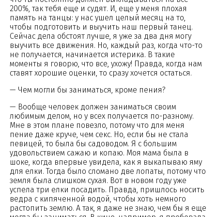
200%, так тебя еще и судят. И, еще у меня плохая
память на танцы: у нас ушел целый месяц на то,
чтобы подготовить и выучить наш первый танец.
Сейчас дела обстоят лучше, я уже за два дня могу
выучить все движения. Но, каждый раз, когда что-то
не получается, начинается истерика. В такие
моменты я говорю, что все, ухожу! Правда, когда нам
ставят хорошие оценки, то сразу хочется остаться.
— Чем могли бы заниматься, кроме пения?
— Вообще человек должен заниматься своим
любимым делом, но у всех получается по-разному.
Мне в этом плане повезло, потому что для меня
пение даже круче, чем секс. Но, если бы не стала
певицей, то была бы садоводом. Я с большим
удовольствием сажаю и копаю. Моя мама была в
шоке, когда впервые увидела, как я выкапываю яму
для елки. Тогда было сломано две лопаты, потому что
земля была слишком сухая. Вот в новом году уже
успела три елки посадить. Правда, пришлось носить
ведра с кипяченной водой, чтобы хоть немного
растопить землю. А так, я даже не знаю, чем бы я еще