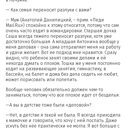
— Как семья переносит разлуки с вами?
— Муж (Анатолий Данилицкий, – прим. «Леди
Mail.Ru») спокойно к этому относится, потому что сам
очень часто ездит в командировки. Старшая дочка
Саша всегда тяжело переносит разлуки, хотя уже
достаточно большая. А младшая Антонина вообще у
меня деловая – она сама отправляет меня на работу
и удачи желает. Вот ее подход мне нравится. Сразу
видно, что ребенок занят своими делами и ей
некогда думать о плохом. Тошка же у меня постоянно
ходит на развивающие занятия, гимнастику, в
бассейн, на балет и дома без дела сидеть не любит,
может порисовать или полепить.
Вообще человек обязательно должен чем-то
заниматься, потому что все плохое идет от безделья.
—А вы в детстве тоже были «деловой»?
—Нет, в детстве я такой не была. Я всегда приходила
к мамочке и говорила, что хочу с ней поспать. Даже
уснуть без нее практически не могла. Я вот больше с