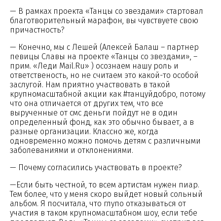
— В рамках проекта «Танцы со звездами» стартовал
благотворительный марафон, вы чувствуете свою
причастность?
— Конечно, мы с Лешей (Алексей Балаш – партнер
певицы Славы на проекте «Танцы со звездами», –
прим. «Леди Mail.Ru» ) осознаем нашу роль и
ответственость, но не считаем это какой-то особой
заслугой. Нам приятно участвовать в такой
крупномасштабной акции как #танцуйдобро, потому
что она отличается от других тем, что все
вырученные от смс деньги пойдут не в один
определенный фонд, как это обычно бывает, а в
разные организации. Классно же, когда
одновременно можно помочь детям с различными
заболеваниями и отклонениями.
— Почему согласились участвовать в проекте?
—Если быть честной, то всем артистам нужен пиар.
Тем более, что у меня скоро выйдет новый сольный
альбом. Я посчитала, что глупо отказываться от
участия в таком крупномасштабном шоу, если тебе