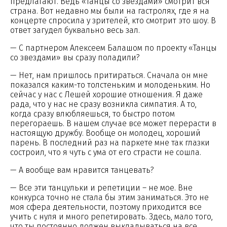
предлагают. Ведь «Танцы со звездами» смотрит вся
страна. Вот недавно мы были на гастролях, где я на
концерте спросила у зрителей, кто смотрит это шоу. В
ответ загудел буквально весь зал.
— С партнером Алексеем Балашом по проекту «Танцы
со звездами» вы сразу поладили?
— Нет, нам пришлось притираться. Сначала он мне
показался каким-то толстеньким и молоденьким. Но
сейчас у нас с Лешей хорошие отношения. Я даже
рада, что у нас не сразу возникла симпатия. А то,
когда сразу влюбляешься, то быстро потом
перегораешь. В нашем случае все может перерасти в
настоящую дружбу. Вообще он молодец, хороший
парень. В последний раз на паркете мне так глазки
состроил, что я чуть с ума от его страсти не сошла.
— А вообще вам нравится танцевать?
— Все эти танцульки и репетиции – не мое. Вне
конкурса точно не стала бы этим заниматься. Это не
моя сфера деятельности, поэтому приходится все
учить с нуля и много репетировать. Здесь, мало того,
что ты постоянно должен выкладываться на все