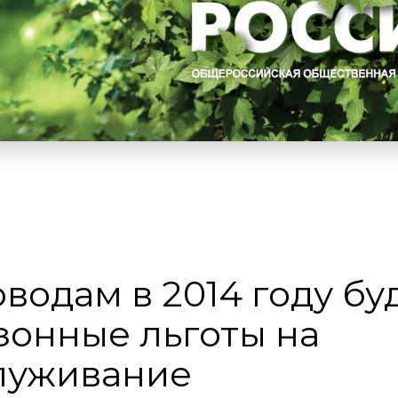
одам в 2014 году бу
зонные льготы на
луживание