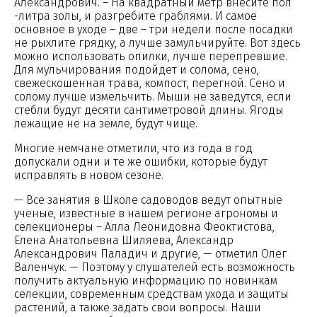
Александрович. – На квадратный метр внесите пол
-литра золы, и разгребите граблями. И самое
основное в уходе – две – три недели после посадки
не рыхлите грядку, а лучше замульчируйте. Вот здесь
можно использовать опилки, лучше перепревшие.
Для мульчирования подойдет и солома, сено,
свежескошенная трава, компост, перегной. Сено и
солому лучше измельчить. Мыши не заведутся, если
стебли будут десяти сантиметровой длины. Ягоды
лежащие не на земле, будут чище.
Многие немчане отметили, что из года в год
допускали одни и те же ошибки, которые будут
исправлять в новом сезоне.
— Все занятия в Школе садоводов ведут опытные
ученые, известные в нашем регионе агрономы и
селекционеры – Алла Леонидовна Феоктистова,
Елена Анатольевна Шиляева, Александр
Александрович Паладич и другие, — отметил Олег
Валенчук. — Поэтому у слушателей есть возможность
получить актуальную информацию по новинкам
селекции, современным средствам ухода и защиты
растений, а также задать свои вопросы. Наши