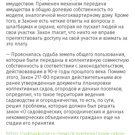
имуществом. Применен механизм передачи
имущества в общую долевую собственность по
модели, аналогичной многоквартирному дому. Кроме
того, в Законе есть четкие ответы на вопросы о
шлагбаумах и охране, которая не пускает людей на
свои участки. Закон гласит, что никто не вправе
препятствовать доступу на свой участок и взимать за
это плату.
— Прояснилась судьба земель общего пользования,
которые были переданы в коллективную совместную
собственность в соответствии с законодательством,
действовавшим в 90-е годы прошлого века. Помимо
этого, Закон 217-ФЗ признал действительными все
ранее утвержденные документы планировки
коллективных садов, огородов и дачных поселков,
определил, что такое территория ведения
садоводства и огородничества, то есть, по сути,
решил проблемы, которые должен был решить
закон «О садоводческих, огороднических и дачных
некоммерческих объединениях граждан» еще на
стадии его принятия.
https://vyksavkurse.ru/news/k-svedeniy/novyj-zakon-