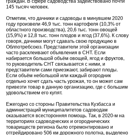
граждан. В сфере садоводства задействовано почти
145 тысяч человек.
Отметим, что дачники и садоводы в минувшем 2020
году произвели 46,9 тыс. тонн картофеля (10,3% от
областного производства), 20,6 тыс. тонн овощей
(15,9%) и 12,8 тыс. тонн плодов и ягод (37,6%). К слову
говоря, дачники могут сдавать свою продукцию в
Облпотребсоюз. Представители этой организации
часто расклеивают объявления в СНТ. Если
набирается большой объём овощей, ягод и фруктов,
то руководитель СНТ связывается с ними, и
представители сами приезжают, забирают плоды.
Если объём небольшой или каждый огородник
отдельно хочет сдать часть урожая, то он может сам
привезти товар в данную организацию, где с большим
удовольствием его купят.
Ежегодно со стороны Правительства Кузбасса и
администраций муниципалитетов садоводам
оказывается всесторонняя помощь. Так, в 2020-м на
территориях садоводческих и огороднических
товариществ региона было отремонтировано и
отгрейдировано 506 км дорожного полотна, выделено