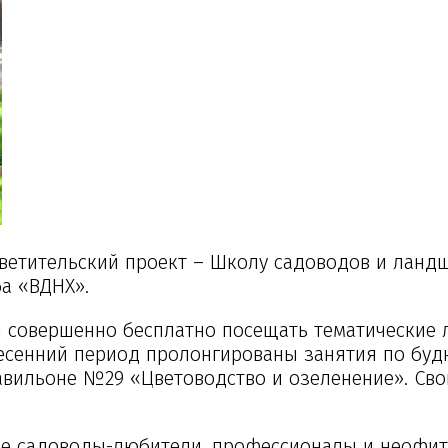
светительский проект – Школу садоводов и лан
а «ВДНХ».
 совершенно бесплатно посещать тематические 
весенний период пролонгированы занятия по буд
авильоне №29 «Цветоводство и озеленение». Сво
ные садоводы-любители, профессионалы и неофи