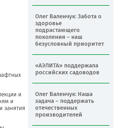
Олег Валенчук: Забота о
здоровье
подрастающего
поколения – наш
безусловный приоритет
«АЭЛИТА» поддержала
российских садоводов
дшафтных
Олег Валенчук: Наша
лекции и
задача – поддержать
ням и
отечественных
и занятия
производителей
ты