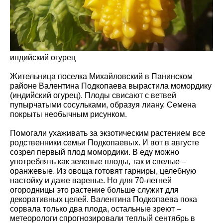
индийский огурец
Жительница поселка Михайловский в Панинском
районе Валентина Подкопаева вырастила момордику
(индийский огурец). Плоды свисают с ветвей
пупырчатыми сосульками, образуя лиану. Семена
покрыты необычным рисунком.
Помогали ухаживать за экзотическим растением все
родственники семьи Подкопаевых. И вот в августе
созрел первый плод момордики. В еду можно
употреблять как зеленые плоды, так и спелые –
оранжевые. Из овоща готовят гарниры, целебную
настойку и даже варенье. Но для 70-летней
огородницы это растение больше служит для
декоративных целей. Валентина Подкопаева пока
сорвала только два плода, остальные зреют –
метеорологи спрогнозировали теплый сентябрь в