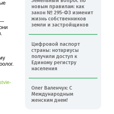
Земельный вопрос по
тые
новым правилам: как
закон № 295-ФЗ изменит
жизнь собственников
 —
земли и застройщиков
они
.
Цифровой паспорт
страны: нотариусы
получили доступ к
му
Единому регистру
оолог.
населения
tvie-
Олег Валенчук: С
Международным
женским днем!