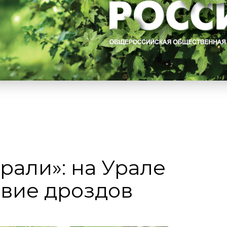
рали»: на Урале
вие дроздов