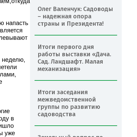
аем,откуда
Олег Валенчук: Садоводы
– надежная опора
ую напасть
страны и Президента!
является
клевывают
Итоги первого дня
работы выставки «Дача.
я неделю,
Сад. Ландшафт. Малая
летели
механизация»
алами,
е
Итоги заседания
межведомственной
группы по развитию
огие
садоводства
оду в
ришло
ы уже