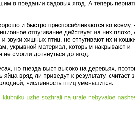
ршим в поедании садовых ягод. А теперь перна
 хорошо и быстро приспосабливаются ко всему,
ционное отпугивание действует на них плохо, 
и звуки хищных птиц, не отпугивают их и кошки
ам, укрывной материал, которым накрывают и
 не смогли дотянуться до ягод.
сах, но гнезда вьют высоко на деревьях, поэто
 яйца вряд ли приведут к результату, считает з
олодной, численность птиц уменьшится.
i/-klubniku-uzhe-sozhrali-na-urale-nebyvaloe-nashes