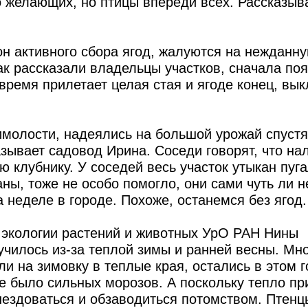
о желающих, но птицы впереди всех. Рассказыв
н активного сбора ягод, жалуются на нежданн
Как рассказали владельцы участков, сначала по
 время прилетает целая стая и ягоде конец, вы
имолости, надеялись на большой урожай спуст
зывает садовод Ирина. Соседи говорят, что на
 клубнику. У соседей весь участок утыкан пуг
ы, тоже не особо помогло, они сами чуть ли н
а неделе в городе. Похоже, останемся без ягод.
а экологии растений и животных УрО РАН Нины
лучилось из-за теплой зимы и ранней весны. Мн
и на зимовку в теплые края, остались в этом г
не было сильных морозов. А поскольку тепло п
гнездоваться и обзаводиться потомством. Птенц