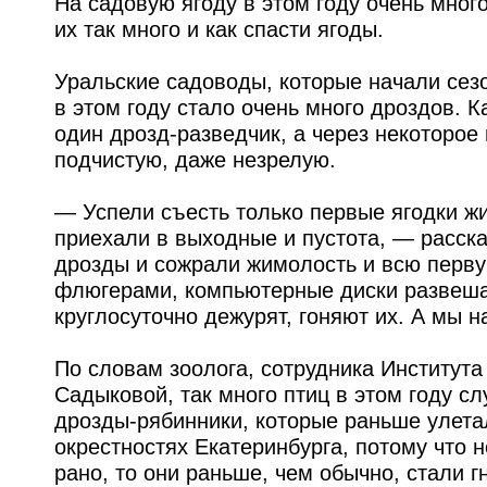
На садовую ягоду в этом году очень мног
их так много и как спасти ягоды.
Уральские садоводы, которые начали сезо
в этом году стало очень много дроздов. 
один дрозд-разведчик, а через некоторое
подчистую, даже незрелую.
— Успели съесть только первые ягодки ж
приехали в выходные и пустота, — расска
дрозды и сожрали жимолость и всю первую
флюгерами, компьютерные диски развешан
круглосуточно дежурят, гоняют их. А мы н
По словам зоолога, сотрудника Институт
Садыковой, так много птиц в этом году с
дрозды-рябинники, которые раньше улетал
окрестностях Екатеринбурга, потому что 
рано, то они раньше, чем обычно, стали 