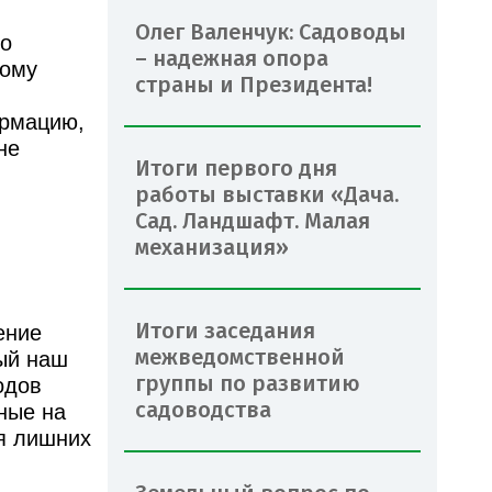
Олег Валенчук: Садоводы
во
– надежная опора
тому
страны и Президента!
ормацию,
не
Итоги первого дня
работы выставки «Дача.
Сад. Ландшафт. Малая
механизация»
.
Итоги заседания
ение
межведомственной
ый наш
группы по развитию
одов
садоводства
ные на
я лишних