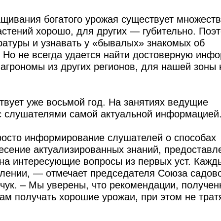
ащивания богатого урожая существует множест
растений хорошо, для других — губительно. Поэ
ратуры и узнавать у «бывалых» знакомых об
. Но не всегда удается найти достоверную инф
 агрономы из других регионов, для нашей зоны 
вует уже восьмой год. На занятиях ведущие
с слушателями самой актуальной информацией
росто информирование слушателей о способах
несение актуализированных знаний, предоставл
на интересующие вопросы из первых уст. Кажд
лении, — отмечает председателя Союза садов
чук. – Мы уверены, что рекомендации, получен
м получать хорошие урожаи, при этом не трат