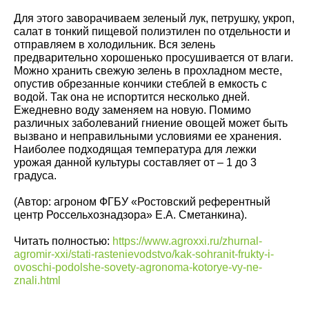
Для этого заворачиваем зеленый лук, петрушку, укроп,
салат в тонкий пищевой полиэтилен по отдельности и
отправляем в холодильник. Вся зелень
предварительно хорошенько просушивается от влаги.
Можно хранить свежую зелень в прохладном месте,
опустив обрезанные кончики стеблей в емкость с
водой. Так она не испортится несколько дней.
Ежедневно воду заменяем на новую. Помимо
различных заболеваний гниение овощей может быть
вызвано и неправильными условиями ее хранения.
Наиболее подходящая температура для лежки
урожая данной культуры составляет от – 1 до 3
градуса.
(Автор: агроном ФГБУ «Ростовский референтный
центр Россельхознадзора» Е.А. Сметанкина).
Читать полностью:
https://www.agroxxi.ru/zhurnal-
agromir-xxi/stati-rastenievodstvo/kak-sohranit-frukty-i-
ovoschi-podolshe-sovety-agronoma-kotorye-vy-ne-
znali.html