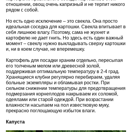
отношении, овощ очень капризный и не терпит никого
рядом с собой.
Но есть одно исключение – это свекла. Она просто
идеальная соседка для картошки. Свекла впитывает в
себя лишнюю влагу. Поэтому, сама не жухнет и
картофелю не дает гнить. Но здесь есть один важный
момент – свеклу нужно выкладывать сверху картошки
и, ни в коем случае, не вперемешку.
Картофель для посадки храним отдельно, пересыпая
его толченым мелом или древесной золой,
поддерживая оптимальную температуру в 2-4 град.
Хранящиеся клубни регулярно перебираем, удаляя
больные экземпляры и обламывая ростки. При
сильном снижении температуры для предотвращения
подмерзания корнеплодов накрываем их соломой,
одеялами или старой одеждой. При возрастании
влажности насыпаем на пол известковую муку,
прекрасно поглощающую избыток влаги.
Капуста