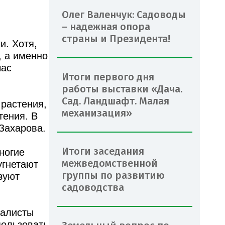
Олег Валенчук: Садоводы
– надежная опора
страны и Президента!
и. Хотя,
, а именно
час
Итоги первого дня
работы выставки «Дача.
Сад. Ландшафт. Малая
 растения,
механизация»
тения. В
 Захарова.
Итоги заседания
ногие
межведомственной
угнетают
группы по развитию
зуют
садоводства
иалисты
пользовать