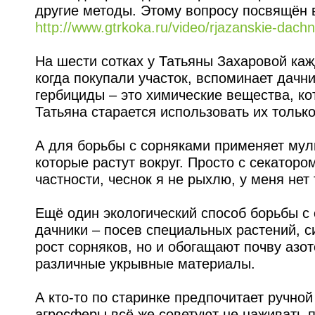
другие методы. Этому вопросу посвящён
http://www.gtrkoka.ru/video/rjazanskie-dachn
На шести сотках у Татьяны Захаровой каж
когда покупали участок, вспоминает дачн
гербициды – это химические вещества, к
Татьяна старается использовать их только
А для борьбы с сорняками применяет мул
которые растут вокруг. Просто с секаторо
частности, чеснок я не рыхлю, у меня нет
Ещё один экологический способ борьбы с
дачники – посев специальных растений, с
рост сорняков, но и обогащают почву азо
различные укрывные материалы.
А кто-то по старинке предпочитает ручно
агросферы всё же советуют не наживать п