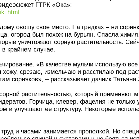
 видеосюжет ГТРК «Ока»:
iki.html
дому овощу свое место. На грядках – ни соринк
ица, огород был похож на бурьян. Спасла химия
оторые уничтожают сорную растительность. Сей
 в крайнем случае.
ьчирование. «В качестве мульчи использую все
м хожу, срезаю, измельчаю и расстилаю под рас
 там сорняков», – рассказывает дачник Татьяна
 сорной растительностью, который применяют м
идератов. Горчица, клевер, фацелия не только 
том и улучшают её структуру. Некоторые исполь
й труд и часами занимается прополкой. Но спец
роблем со спиной и суставами и не бояться ис