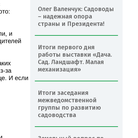
с
Олег Валенчук: Садоводы
ото:
– надежная опора
страны и Президента!
и, и
дителей
Итоги первого дня
работы выставки «Дача.
Сад. Ландшафт. Малая
аких
механизация»
з-за
це. И если
Итоги заседания
межведомственной
группы по развитию
садоводства
и.