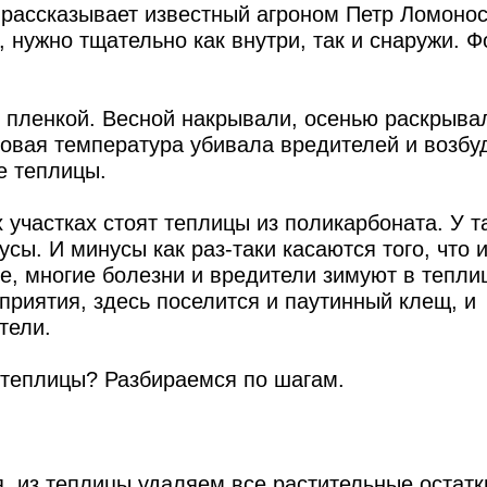
, рассказывает известный агроном Петр Ломоно
 нужно тщательно как внутри, так и снаружи. Ф
 пленкой. Весной накрывали, осенью раскрывал
совая температура убивала вредителей и возбу
е теплицы.
 участках стоят теплицы из поликарбоната. У т
сы. И минусы как раз-таки касаются того, что и
е, многие болезни и вредители зимуют в тепли
риятия, здесь поселится и паутинный клещ, и
тели.
 теплицы? Разбираемся по шагам.
я, из теплицы удаляем все растительные остатк