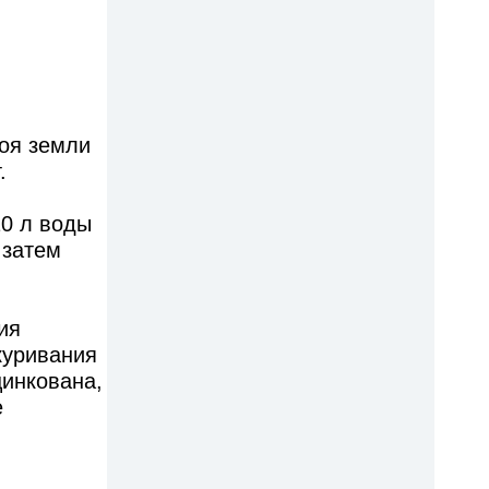
лоя земли
.
10 л воды
 затем
ия
куривания
цинкована,
е