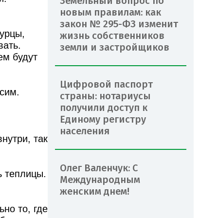
Земельный вопрос по
новым правилам: как
закон № 295-ФЗ изменит
урцы,
жизнь собственников
вать.
земли и застройщиков
ем будут
Цифровой паспорт
сим.
страны: нотариусы
получили доступ к
Единому регистру
населения
нутри, так
Олег Валенчук: С
ь теплицы.
Международным
женским днем!
но то, где