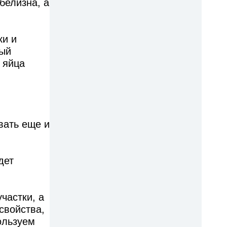
белизна, а
ки и
дый
 яйца
вать еще и
дет
частки, а
свойства,
пользуем