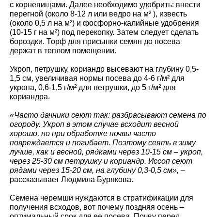
с корневищами. Далее необходимо удобрить: внести
перегной (около 8-12 л или ведро на м² ), известь
(около 0,5 л на м²) и фосфорно-калийные удобрения
(10-15 г на м²) под перекопку. Затем следует сделать
бороздки. Торф для присыпки семян до посева
держат в теплом помещении.
Укроп, петрушку, кориандр высевают на глубину 0,5-
1,5 см, увеличивая нормы посева до 4-6 г/м² для
укропа, 0,6-1,5 г/м² для петрушки, до 5 г/м² для
кориандра.
«Часто дачники сеют так: разбрасывают семена по
огороду. Укроп в этом случае всходит весной
хорошо, но при обработке почвы часто
повреждается и погибает. Поэтому сеять в зиму
лучше, как и весной, рядками через 10-15 см – укроп,
через 25-30 см петрушку и кориандр. Иссоп сеют
рядами через 15-20 см, на глубину 0,3-0,5 см»,
–
рассказывает Людмила Бурякова.
Семена черемши нуждаются в стратификации для
получения всходов, вот почему поздняя осень –
оптимальный срок для ее посева. Почву перед