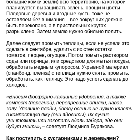
большие комки земли) всю территорию, на которой
планируется выращивать зелень, овощи и цветы.
Плодовые деревья и ягодные кусты тоже не
оставляем без внимания – все вокруг них должно
быть перекопано, а в приствольных кругах
разрыхлено. Затем землю нужно обильно полить.
Далее следует промыть теплицы, если не успели это
сделать в сентябре, удалить с их стен остатки
томатов, перцев, огурцов. Потом помыть раствором
соды или горчицы, или средством для мытья посуды,
обработать медным купоросом. Укрывной материал
(спанбонд, пленка) с теплицы нужно снять, промыть,
обработать, как теплицу. Это надо успеть сделать до
холодов.
«Вносим фосфорно-калийные удобрения, а также
компост (перегной), перепревшие опилки, навоз,
золу. Упавшие плоды, ботву осенью не нужно класть
в компостную яму (они ядовиты), их лучше
уничтожить или закопать вдоль забора, где они
будут гнить»
, – советует Людмила Бурякова.
Как поступить с кустарниками и деревьями?