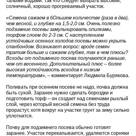
талыми водами. Так что следует выбрать высокий,
солнечный, хорошо прогреваемый участок.
«Семена сажаем в бОльшем количестве (раза в два),
чем весной, и глубже на 1,5-2,0 см. Очень полезно
подзимние посевы замульчировать опилками,
торфом слоем до 2-3 см. С наступлением
устойчивых осенних холодов посевы можно укрыть
спанбондом. Возникает вопрос: вроде семян
тратим больше и сажаем глубже, так в чем плюсы?
Всходы от подзимнего посева получаются раньше,
чем от весеннего. Дополнительный плюс – более
высокая устойчивость всходов к низким
температурам»
, – комментирует Людмила Бурякова.
Поливать при осеннем посеве не надо, почва должна
быть сухой. Заранее нужно сделать бороздки и
подготовить торф – он создает над семенами рыхлый
слой, через который весной семена без труда
прорастут, хотя вокруг на участке грунт за зиму сильно
уплотнится.
Почву для подзимнего посева обычно готовят
заранее. Участок перекапывается, удаляются сорняки