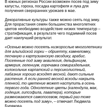
В южных регионах России возможен посев под зиму
капусты, гороха, посадка картофеля и лука для
получения сверхранних урожаев в мае.
Декоративные культуры также можно сеять под зиму.
Для прорастания семян большинства многолетних
цветов необходимо воздействие низких температур –
стратификация, в результате чего подзимний посев
дает наилучший результат.
«Осенью можно посеять низкорослые многолетники
для альпийской горки – обриетту, камнеломку,
песчаную и картузианскую гвоздику, арабис.
Посеянные под зиму аквилегия, дельфиниум,
армерия, гелениум, горечавка семираздельная,
колокольчик карпатский и персиколистный,
лабазник хорошо всходят весной, дают сильные
растения. А если ранней весной всходы накрыть
пленкой, то цветение может наступить в осень
первого года. Однолетние цветы (календула, мак,
годеция, гипсофила, лаватера), которые
размножаются самопосевом, первый раз тоже
можно посеять под зиму»
, – отмечает Людмила
Бурякова.