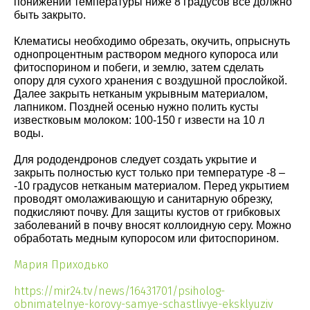
понижении температуры ниже 8 градусов все должно
быть закрыто.
Клематисы необходимо обрезать, окучить, опрыснуть
однопроцентным раствором медного купороса или
фитоспорином и побеги, и землю, затем сделать
опору для сухого хранения с воздушной прослойкой.
Далее закрыть нетканым укрывным материалом,
лапником. Поздней осенью нужно полить кусты
известковым молоком: 100-150 г извести на 10 л
воды.
Для рододендронов следует создать укрытие и
закрыть полностью куст только при температуре -8 –
-10 градусов нетканым материалом. Перед укрытием
проводят омолаживающую и санитарную обрезку,
подкисляют почву. Для защиты кустов от грибковых
заболеваний в почву вносят коллоидную серу. Можно
обработать медным купоросом или фитоспорином.
Мария Приходько
https://mir24.tv/news/16431701/psiholog-
obnimatelnye-korovy-samye-schastlivye-eksklyuziv