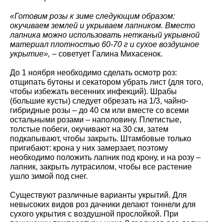
«Готовим розы к зиме следующим образом:
окучиваем землей и укрываем лапником. Вместо
лапника можно использовать нетканый укрывной
материал плотностью 60-70 г и сухое воздушное
укрытие»,
– советует Галина Михасенок.
До 1 ноября необходимо сделать осмотр роз:
отщипать бутоны и секатором убрать лист (для того,
чтобы избежать весенних инфекций). Шрабы
(большие кусты) следует обрезать на 1/3, чайно-
гибридные розы – до 40 см или вместе со всеми
остальными розами – наполовину. Плетистые,
толстые побеги, окучивают на 30 см, затем
подкапывают, чтобы закрыть. Штамбовые только
пригибают: крона у них замерзает, поэтому
необходимо положить лапник под крону, и на розу –
лапник, закрыть лутрасилом, чтобы все растение
ушло зимой под снег.
Существуют различные варианты укрытий. Для
невысоких видов роз дачники делают тоннели для
сухого укрытия с воздушной прослойкой. При