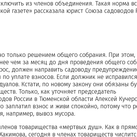
сключить из членов объединения. Такая норма вс
йской газете» рассказала юрист Союза садоводов 
о только решением общего собрания. При этом, 
нее чем за месяц до дня проведения общего соб
прос, должен направить садоводу предупреждени
по уплате взносов. Если должник не исправился
уалов. Кстати, по новому закону они обязаны бу
ществ. Только, как уточняет председатель
дов России в Тюменской области Алексей Кучеро
то заплатил взнос и живи спокойно, потому что 
я, например, вывоз мусора.
ленов товарищества «мертвых душ». Как в прямо
Хакимова, сегодня в членах товариществ числитс