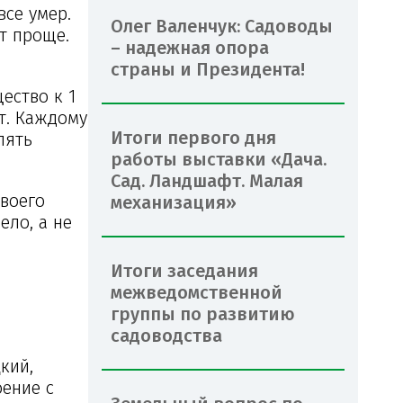
все умер.
Олег Валенчук: Садоводы
т проще.
– надежная опора
страны и Президента!
ество к 1
ет. Каждому
Итоги первого дня
лять
работы выставки «Дача.
Сад. Ландшафт. Малая
своего
механизация»
ело, а не
Итоги заседания
межведомственной
группы по развитию
садоводства
кий,
оение с