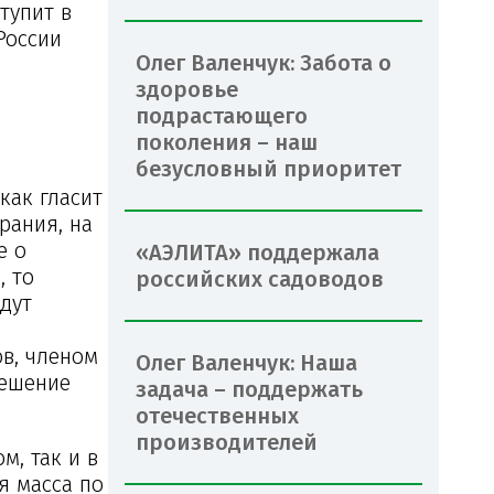
тупит в
России
Олег Валенчук: Забота о
здоровье
подрастающего
поколения – наш
безусловный приоритет
как гласит
рания, на
е о
«АЭЛИТА» поддержала
, то
российских садоводов
дут
в, членом
Олег Валенчук: Наша
решение
задача – поддержать
отечественных
производителей
м, так и в
я масса по