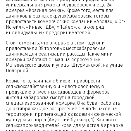
универсальная ярмарка «Судоверфь» и еще 24 –
ярмарка «Красная речка». Кроме того, места для
дачников в разных округах Хабаровска готовы
предоставить коммерческие компании «Аведа», «Юг-
Истейл», «Инвест-ДВ», «Пайер», а также ряд
индивидуальных предпринимателей.
Стоит отметить, что впервые в этом году они
предоставили 39 торговых мест хабаровским
дачникам для реализации рассады. Такие мини-
ярмарки работают с 1 мая на пересечении
Матвеевского шоссе и улицы Штурманской, на улице
Полярной.
Кроме того, начиная с 6 июля, приобрести
сельскохозяйственную и животноводческую
продукцию от местных садоводов и фермеров
жители Хабаровска смогут на городской
специализированной ярмарке. Она будет работать
до октября каждое воскресенье с 8 до 14 часов на
территории, прилегающей к академии физической
культуры и спорта (Амурский бульвар, 1). Заявки от
сельхозпроизводителей края для участия в ярмарке
принимаются в управлении торговли, питания и