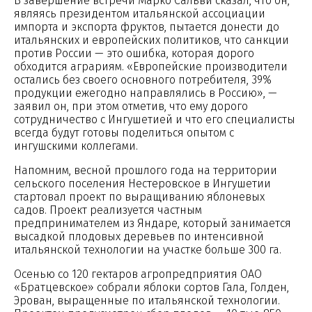
В завершение встречи Марко Сальви сказал, что он,
являясь президентом итальянской ассоциации
импорта и экспорта фруктов, пытается донести до
итальянских и европейских политиков, что санкции
против России — это ошибка, которая дорого
обходится аграриям. «Европейские производители
остались без своего основного потребителя, 39%
продукции ежегодно направлялись в Россию», —
заявил он, при этом отметив, что ему дорого
сотрудничество с Ингушетией и что его специалисты
всегда будут готовы поделиться опытом с
ингушскими коллегами.
Напомним, весной прошлого года на территории
сельского поселения Нестеровское в Ингушетии
стартовал проект по выращиванию яблоневых
садов. Проект реализуется частным
предпринимателем из Яндаре, который занимается
высадкой плодовых деревьев по интенсивной
итальянской технологии на участке больше 300 га.
Осенью со 120 гектаров агропредприятия ОАО
«Братцевское» собрали яблоки сортов Гала, Голден,
Эрован, выращенные по итальянской технологии.