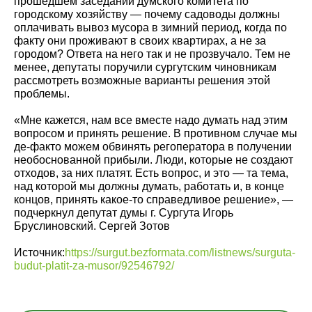
прошедшем заседании думского комитета по
городскому хозяйству — почему садоводы должны
оплачивать вывоз мусора в зимний период, когда по
факту они проживают в своих квартирах, а не за
городом? Ответа на него так и не прозвучало. Тем не
менее, депутаты поручили сургутским чиновникам
рассмотреть возможные варианты решения этой
проблемы.
«Мне кажется, нам все вместе надо думать над этим
вопросом и принять решение. В противном случае мы
де-факто можем обвинять регоператора в получении
необоснованной прибыли. Люди, которые не создают
отходов, за них платят. Есть вопрос, и это — та тема,
над которой мы должны думать, работать и, в конце
концов, принять какое-то справедливое решение», —
подчеркнул депутат думы г. Сургута Игорь
Бруслиновский. Сергей Зотов
Источник:
https://surgut.bezformata.com/listnews/surguta-
budut-platit-za-musor/92546792/