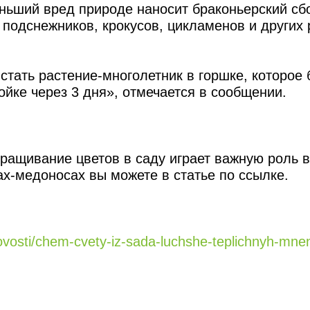
ньший вред природе наносит браконьерский сб
 подснежников, крокусов, цикламенов и других 
тать растение-многолетник в горшке, которое 
ойке через 3 дня», отмечается в сообщении.
ыращивание цветов в саду играет важную роль 
ах-медоносах вы можете в статье по ссылке.
novosti/chem-cvety-iz-sada-luchshe-teplichnyh-mnen