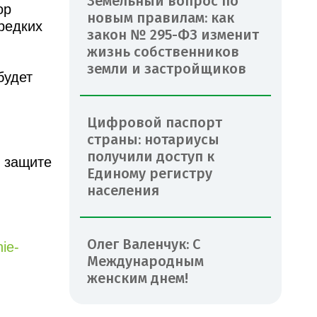
Земельный вопрос по
ор
новым правилам: как
редких
закон № 295-ФЗ изменит
жизнь собственников
земли и застройщиков
будет
Цифровой паспорт
страны: нотариусы
получили доступ к
в защите
Единому регистру
населения
Олег Валенчук: С
ie-
Международным
женским днем!