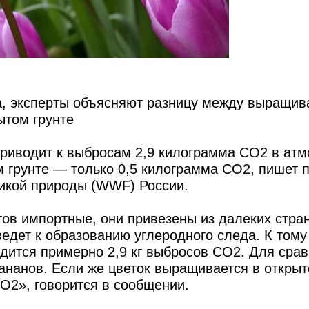
та, эксперты объясняют разницу между выращи
ытом грунте
риводит к выбросам 2,9 килограмма СО2 в атм
м грунте — только 0,5 килограмма СО2, пишет 
икой природы (WWF) России.
ов импортные, они привезены из далеких стра
ведет к образованию углеродного следа. К тому
дится примерно 2,9 кг выбросов CO2. Для срав
бананов. Если же цветок выращивается в открыт
O2», говорится в сообщении.