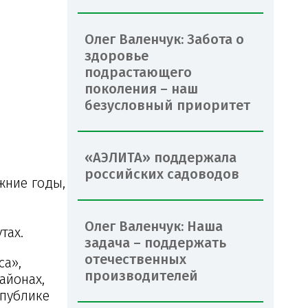
Олег Валенчук: Забота о
здоровье
подрастающего
поколения – наш
безусловный приоритет
«АЭЛИТА» поддержала
российских садоводов
жние годы,
Олег Валенчук: Наша
тах.
задача – поддержать
отечественных
са»,
производителей
айонах,
спублике