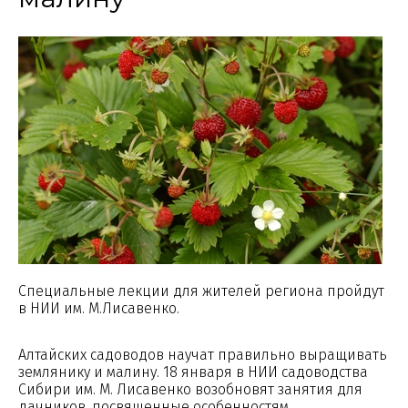
Специальные лекции для жителей региона пройдут
в НИИ им. М.Лисавенко.
Алтайских садоводов научат правильно выращивать
землянику и малину. 18 января в НИИ садоводства
Сибири им. М. Лисавенко возобновят занятия для
дачников, посвященные особенностям