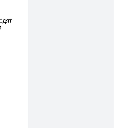
ходят
м