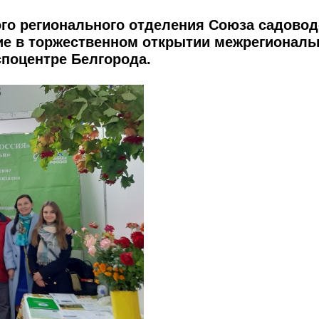
ого регионального отделения Союза садово
ие в торжественном открытии межрегиональ
споцентре Белгорода.