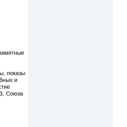
 памятные
ы, показы
бных и
стие
З, Союза