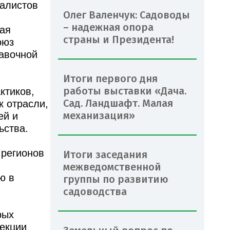
иалистов
Олег Валенчук: Садоводы
– надежная опора
вая
страны и Президента!
оюз
тавочной
Итоги первого дня
работы выставки «Дача.
ктиков,
Сад. Ландшафт. Малая
к отрасли,
механизация»
ей и
ьства.
 регионов
Итоги заседания
межведомственной
ю в
группы по развитию
садоводства
рых
лекции