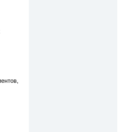
х
ментов,