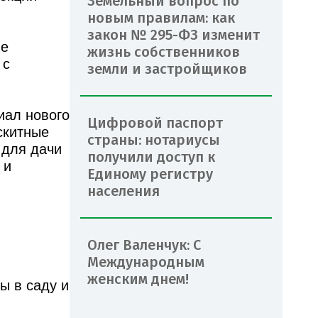
Земельный вопрос по
новым правилам: как
закон № 295-ФЗ изменит
ые
жизнь собственников
 с
земли и застройщиков
иал нового
Цифровой паспорт
скитные
страны: нотариусы
 для дачи
получили доступ к
 и
Единому регистру
населения
Олег Валенчук: С
Международным
женским днем!
ы в саду и