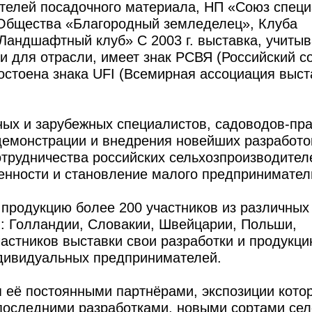
телей посадочного материала, НП «Союз спец
 Общества «Благородный земледелец», Клуба
андшафтный клуб» С 2003 г. выставка, учиты
и для отрасли, имеет знак РСВЯ (Российский с
достоена знака UFI (Всемирная ассоциация выс
ных и зарубежных специалистов, садоводов-пра
демонстрации и внедрения новейших разработо
отрудничества российских сельхозпроизводител
нности и становление малого предпринимател
 продукцию более 200 участников из различных
н: Голландии, Словакии, Швейцарии, Польши,
астников выставки свои разработки и продукци
дивидуальных предпринимателей.
 её постоянными партнёрами, экспозиции кото
 последними разработками, новыми сортами се