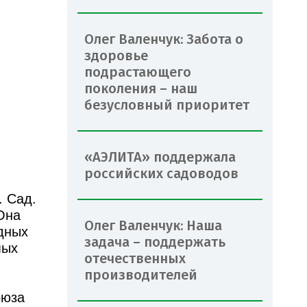
Олег Валенчук: Забота о
здоровье
подрастающего
поколения – наш
безусловный приоритет
«АЭЛИТА» поддержала
российских садоводов
. Сад.
Она
Олег Валенчук: Наша
дных
задача – поддержать
мых
отечественных
производителей
оюза