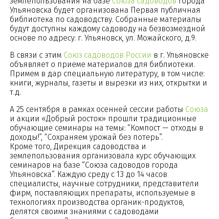
землепользования на базе
Союза садоводов
города
Ульяновска будет организована Первая публичная
библиотека по садоводству. Собранные материалы
будут доступны каждому садоводу на безвозмездной
основе по адресу: г. Ульяновск, ул. Можайского, д.9.
В связи с этим
Союз садоводов России
в г. Ульяновске
объявляет о приеме материалов для библиотеки.
Примем в дар специальную литературу, в том числе:
книги, журналы, газеты и вырезки из них, открытки и
т.д.
А 25 сентября в рамках осенней сессии работы
Союза
и акции «Добрый росток» прошли традиционные
обучающие семинары на темы: “Компост — отходы в
доходы!”, “Сохраняем урожай без потерь”.
Кроме того, Дирекция садоводства и
землепользования организовала курс обучающих
семинаров на базе “Союза садоводов города
Ульяновска”. Каждую среду с 13 до 14 часов
специалисты, научные сотрудники, представители
фирм, поставляющих препараты, используемые в
технологиях производства органик-продуктов,
делятся своими знаниями с садоводами