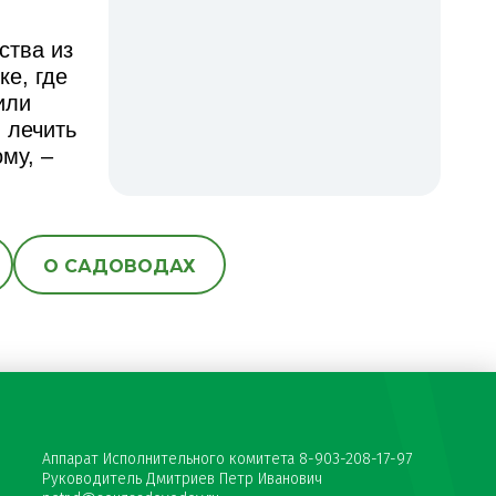
ства из
ке, где
или
 лечить
му, –
О САДОВОДАХ
Аппарат Исполнительного комитета 8-903-208-17-97
Руководитель Дмитриев Петр Иванович