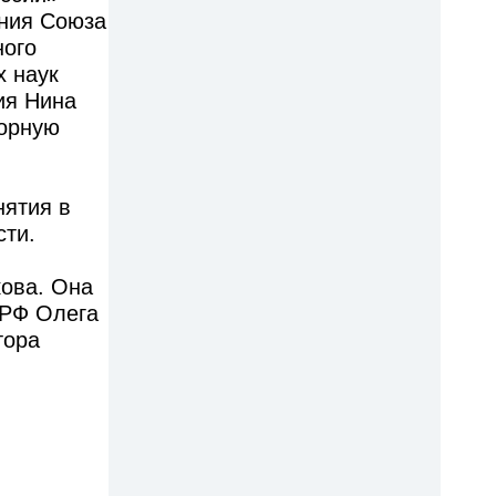
ения Союза
ного
х наук
ия Нина
ворную
нятия в
сти.
кова. Она
 РФ Олега
тора