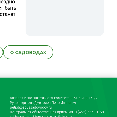
мездно
ет быть
станет
О САДОВОДАХ
Аппарат Исполнительного комитета 8-903-208-17-97
Руководитель Дмитриев Петр Иванович
petr.d@souzsadovodov.ru
Центральная общественная приемная: 8 (495) 532-81-68
г. Москва, ул. Мещанская, д. 9/14 стр.1