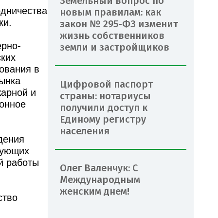
Земельный вопрос по
одничества
новым правилам: как
ки.
закон № 295-ФЗ изменит
жизнь собственников
ерно-
земли и застройщиков
ских
ования в
рынка
Цифровой паспорт
жарной и
страны: нотариусы
ионное
получили доступ к
Единому регистру
населения
дения
вующих
й работы
Олег Валенчук: С
Международным
женским днем!
ство