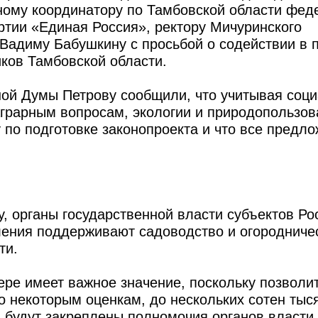
ному координатору по Тамбовской области фед
ртии «Единая Россия», ректору Мичуринского
 Вадиму Бабушкину с просьбой о содействии в 
иков Тамбовской области.
ной Думы Петрову сообщили, что учитывая соц
аграрным вопросам, экологии и природопользо
 по подготовке законопроекта и что все предл
, органы государственной власти субъектов Ро
ления поддерживают садоводство и огородниче
ти.
ере имеет важное значение, поскольку позволи
по некоторым оценкам, до нескольких сотен тыс
 будут закреплены полномочия органов власти