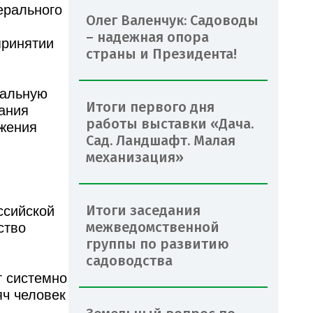
ерального
Олег Валенчук: Садоводы
– надежная опора
принятии
страны и Президента!
иальную
Итоги первого дня
вания
работы выставки «Дача.
ожения
Сад. Ландшафт. Малая
механизация»
Итоги заседания
ссийской
межведомственной
ство
группы по развитию
садоводства
т системно
яч человек