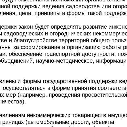
нной поддержки ведения садоводства или огор
ления, цели, принципы и формы такой поддерж
ержки закон будет определять развитие инжен
ы садоводческих и огороднических некоммерче
ве и благоустройстве территорий общего польз
венны за формирование и организацию работы 
и, обеспечение транспортной доступности, по
объединений, научно-методическое, информац
новлены и формы государственной поддержки ве
т осуществляться в форме принятия соответст
ых мер (например, проведения просветительско
ничества).
заявлениям некоммерческих товариществ имуще
 границах (автомобильные дороги, объекты