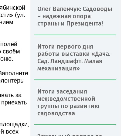
лябинской
Олег Валенчук: Садоводы
сти» (ул.
– надежная опора
ением
страны и Президента!
 полей
Итоги первого дня
о своём
работы выставки «Дача.
лоню.
Сад. Ландшафт. Малая
механизация»
 Заполните
волонтеры
и
Итоги заседания
вать за
межведомственной
о приехать
группы по развитию
садоводства
 площадки,
й всех