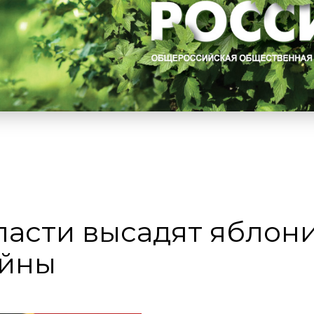
асти высадят яблони
ойны