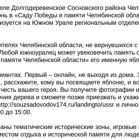
 селе Долгодеревенское Сосновского района Че
онь в «Саду Победы и памяти Челябинской обла
лизуется на Южном Урале региональным отдел
ителях Челябинской области, не вернувшихся с
 Любой южноуралец может увековечить память 
 памяти Челябинской области» его именную яб
риантах. Первый – онлайн, не выходя из дома.
ru, расскажите, кому вы посвящаете яблоню, и 
честь вашего героя. Вы получите фотографии 
ния дерева и сможете позже приезжать и ухажи
ttp://souzsadovodov174.ru/landingto/ussr и личн
0 до 15:00.
ланы тематические исторические зоны, игровые
естом отдыха и исторической памяти для люде